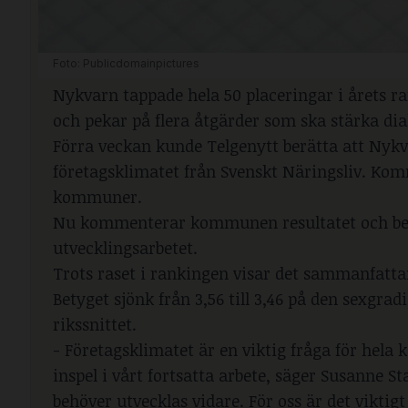
Foto: Publicdomainpictures
Nykvarn tappade hela 50 placeringar i årets
och pekar på flera åtgärder som ska stärka dia
Förra veckan kunde Telgenytt berätta att
Nykva
företagsklimatet
från Svenskt Näringsliv. Kommu
kommuner.
Nu kommenterar kommunen resultatet och beton
utvecklingsarbetet.
Trots raset i rankingen visar det sammanfat
Betyget sjönk från 3,56 till 3,46 på den sexgra
rikssnittet.
- Företagsklimatet är en viktig fråga för hel
inspel i vårt fortsatta arbete, säger Susanne S
behöver utvecklas vidare. För oss är det viktig