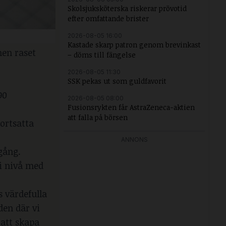
Skolsjuksköterska riskerar prövotid
efter omfattande brister
2026-08-05 16:00
Kastade skarp patron genom brevinkast
en raset
– döms till fängelse
2026-08-05 11:30
SSK pekas ut som guldfavorit
90
2026-08-05 08:00
Fusionsrykten får AstraZeneca-aktien
att falla på börsen
ortsatta
ANNONS
gång.
 i nivå med
 värdefulla
den där vi
 att skapa