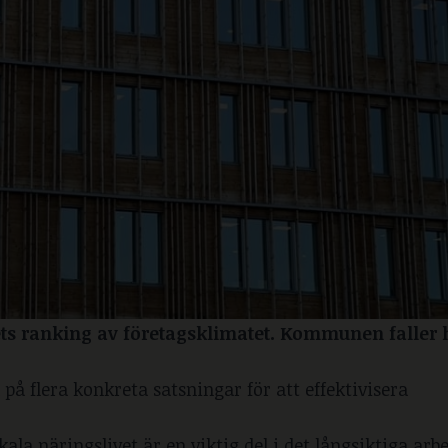
rets ranking av företagsklimatet. Kommunen faller h
å flera konkreta satsningar för att effektivisera
ala näringslivet är en viktig del i det långsiktiga arb