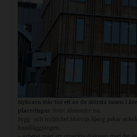
Nykvarn står för ett av de största rasen i å
placeringar
.
 Foto: Alexander Isa.
Bygg- och miljöchef Marcus Åberg pekar också p
handläggningen.
– Arbetet med att utveckla dialogen med det lok