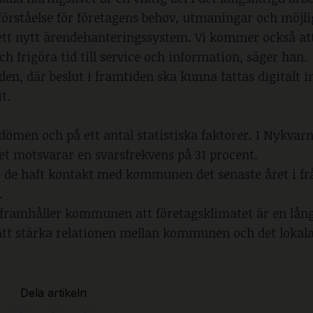
förståelse för företagens behov, utmaningar och möjli
 ett nytt ärendehanteringssystem. Vi kommer också a
h frigöra tid till service och information, säger han.
, där beslut i framtiden ska kunna fattas digitalt 
t.
men och på ett antal statistiska faktorer. I Nykvarn
Det motsvarar en svarsfrekvens på 31 procent.
tt de haft kontakt med kommunen det senaste året i f
.
framhåller kommunen att företagsklimatet är en lång
 att stärka relationen mellan kommunen och det lokal
Dela artikeln