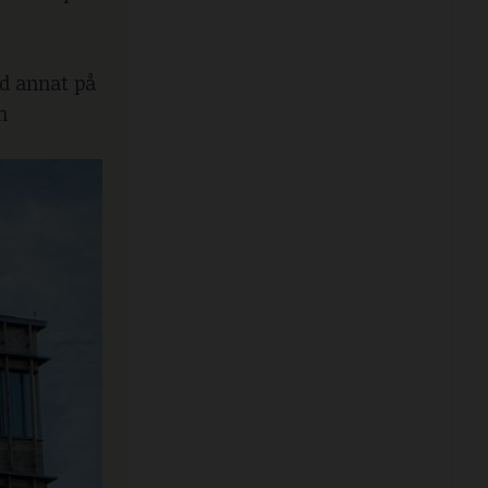
nd annat på
h