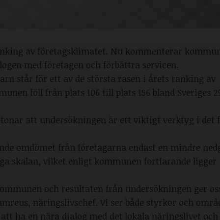
 ranking av företagsklimatet. Nu kommenterar kommun
logen med företagen och förbättra servicen.
rn står för ett av de största rasen i årets ranking av
nen föll från plats 106 till plats 156 bland Sveriges 2
ar att undersökningen är ett viktigt verktyg i det f
tande omdömet från företagarna endast en mindre ned
diga skalan, vilket enligt kommunen fortfarande ligger
a kommunen och resultaten från undersökningen ger oss
tamreus, näringslivschef. Vi ser både styrkor och områ
t att ha en nära dialog med det lokala näringslivet och