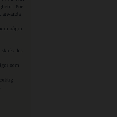
gheter. För
tt använda
inom några
 skickades
rågor som
siktig
a