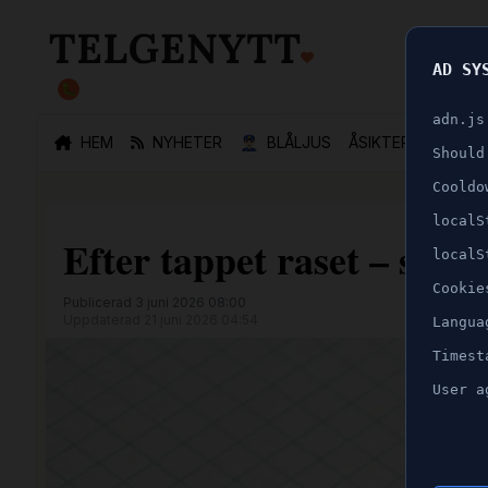
AD SY
🐛
adn.js
HEM
NYHETER
👮🏻‍♂️
BLÅLJUS
ÅSIKTER
SPORT
Should
Cooldo
localS
Efter tappet raset – så 
localS
Cookie
Publicerad 3 juni 2026 08:00
Uppdaterad 21 juni 2026 04:54
Langua
Timest
User a