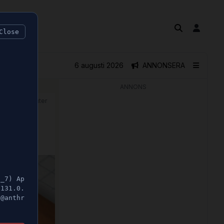
Close
6 augusti 2026
ANNONSERA
ANNONS
🕝 2 minuter
n
5_7) Ap
/131.0.
t@anthr