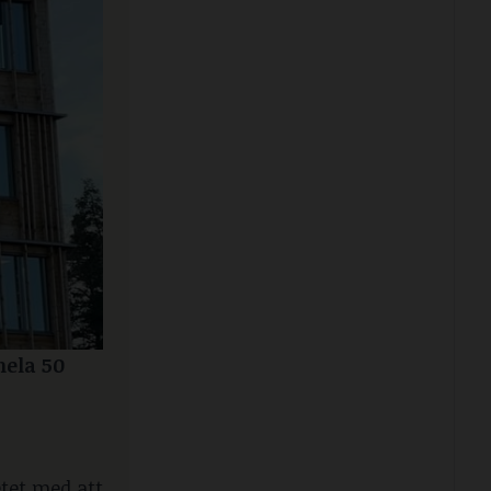
ela 50 
etet med att