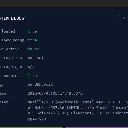
STEM DEBUG
✕ 
 loaded
true
NÖJE
 show popup
true
wn active
false
ANNONS
torage raw
not set
ska Nykvarn vända utvecklinge
torage age
n/a
s enabled
true
ge
en-US@posix
amp
2026-08-06T05:17:48.037Z
gent
Mozilla/5.0 (Macintosh; Intel Mac OS X 10_1
pleWebKit/537.36 (KHTML, like Gecko) Chrome
0.0 Safari/537.36; ClaudeBot/1.0; +claudebo
opic.com)