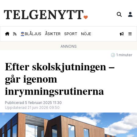
👮🏻‍♂️
BLÅLJUS
ÅSIKTER
SPORT
NÖJE
ANNONS
🕝 1 minuter
Efter skolskjutningen –
går igenom
inrymningsrutinerna
Publicerad 5 februari 2025 11:30
Uppdaterad 21 juni 2026 09:50