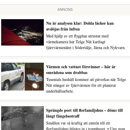
ANNONS
Nu är analysen klar: Dolda läckor kan
avslöjas från luften
Med hjälp av ett flygplan utrustat med
värmekamera har Telge Nät kartlagt
fjärrvärmenätet i Södertälje, Järna och Nykvarn.
Värmen och vattnet försvinner – här är
områdena som drabbas
Tusentals hushåll kommer att påverkas när Telge
Nät stänger av fjärrvärmen för ett planerat
underhållsarbete.
Sprängde port till flerfamiljshus – döms till
långt fängelsestraff
Smällen var så kraftig att entrén till ett
flerfamiljshus blåstes in i trapphuset. • Ung man