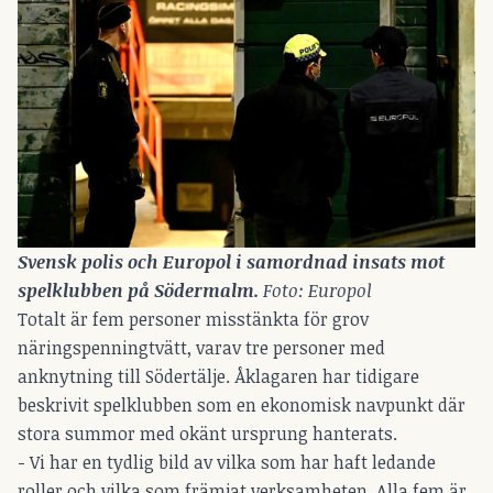
Svensk polis och Europol i samordnad insats mot 
spelklubben på Södermalm.
 Foto: Europol
Totalt är fem personer misstänkta för grov
näringspenningtvätt, varav tre personer med
anknytning till Södertälje. Åklagaren har tidigare
beskrivit spelklubben som en ekonomisk navpunkt där
stora summor med okänt ursprung hanterats.
- Vi har en tydlig bild av vilka som har haft ledande
roller och vilka som främjat verksamheten. Alla fem är