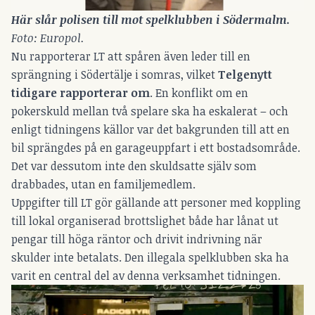
Här slår polisen till mot spelklubben i Södermalm.
Foto: Europol.
Nu rapporterar LT att spåren även leder till en
sprängning i Södertälje i somras, vilket
Telgenytt
tidigare rapporterar om
. En konflikt om en
pokerskuld mellan två spelare ska ha eskalerat – och
enligt tidningens källor var det bakgrunden till att en
bil sprängdes på en garageuppfart i ett bostadsområde.
Det var dessutom inte den skuldsatte själv som
drabbades, utan en familjemedlem.
Uppgifter till LT gör gällande att personer med koppling
till lokal organiserad brottslighet både har lånat ut
pengar till höga räntor och drivit indrivning när
skulder inte betalats. Den illegala spelklubben ska ha
varit en central del av denna verksamhet tidningen.