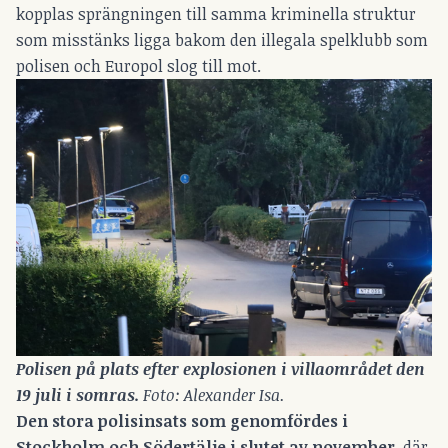
kopplas sprängningen till samma kriminella struktur
som misstänks ligga bakom den illegala spelklubb som
polisen och Europol slog till mot.
Polisen på plats efter explosionen i villaområdet den 
19 juli i somras. 
Foto: Alexander Isa.
Den stora polisinsats som genomfördes i
Stockholm och Södertälje i slutet av november
, där