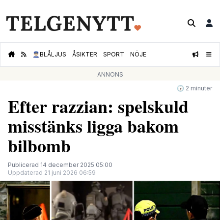
👮🏻‍♂️
BLÅLJUS
ÅSIKTER
SPORT
NÖJE
ANNONS
🕝 2 minuter
Efter razzian: spelskuld
misstänks ligga bakom
bilbomb
Publicerad 14 december 2025 05:00
Uppdaterad 21 juni 2026 06:59