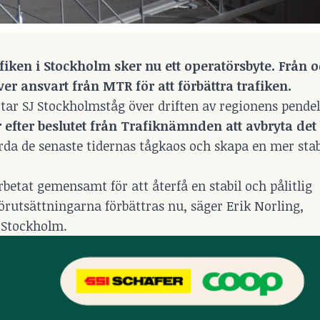
fiken i Stockholm sker nu ett operatörsbyte. Från 
er ansvart från MTR för att förbättra trafiken.
ik tar SJ Stockholmståg över driften av regionens pende
r efter beslutet från Trafiknämnden att avbryta det 
da de senaste tidernas tågkaos och skapa en mer stab
betat gemensamt för att återfå en stabil och pålitlig
örutsättningarna förbättras nu, säger Erik Norling,
n Stockholm.