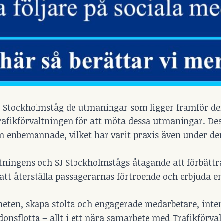
SJ Stockholmståg de utmaningar som ligger framför d
Trafikförvaltningen för att möta dessa utmaningar. De
en enbemannade, vilket har varit praxis även under de
ltningens och SJ Stockholmstågs åtagande att förbättr
tt återställa passagerarnas förtroende och erbjuda e
gheten, skapa stolta och engagerade medarbetare, inten
donsflotta – allt i ett nära samarbete med Trafikförva