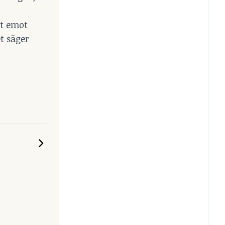
it emot
et säger