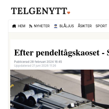
HEM
NYHETER
👮🏻‍♂️
BLÅLJUS
ÅSIKTER
SPORT
Efter pendeltågskaoset - 
Publicerad 28 februari 2024 16:45
Uppdaterad 21 juni 2026 11:26