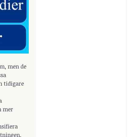
em, men de
ssa
n tidigare
a
n mer
sifiera
ltningen,