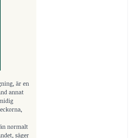
gning, är en
land annat
smidig
veckorna,
 än normalt
ndet, säger