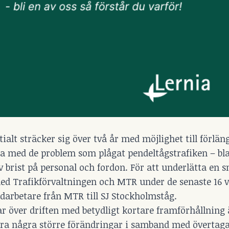
alt sträcker sig över två år med möjlighet till förlän
ätta med de problem som plågat pendeltågstrafiken – b
 brist på personal och fordon. För att underlätta en 
ed Trafikförvaltningen och MTR under de senaste 16 
darbetare från MTR till SJ Stockholmståg.
tar över driften med betydligt kortare framförhållning
öra några större förändringar i samband med övertaga