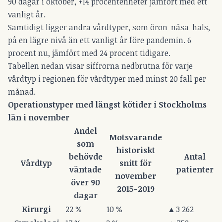
90 dagar i oktober, +14 procentenheter jämfört med ett
vanligt år.
Samtidigt ligger andra vårdtyper, som öron-näsa-hals,
på en lägre nivå än ett vanligt år före pandemin. 6
procent nu, jämfört med 24 procent tidigare.
Tabellen nedan visar siffrorna nedbrutna för varje
vårdtyp i regionen för vårdtyper med minst 20 fall per
månad.
Operationstyper med längst kötider i Stockholms
län i november
Andel
Motsvarande
som
historiskt
behövde
Antal
Vårdtyp
snitt för
väntade
patienter
november
över 90
2015-2019
dagar
Kirurgi
22 %
10 %
▲
3 262