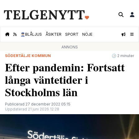
👮🏻‍♂️
BLÅLJUS
ÅSIKTER
SPORT
NÖJE
ANNONS
SÖDERTÄLJE KOMMUN
🕝 2 minuter
Efter pandemin: Fortsatt
långa vänte­tider i
Stockholms län
Publicerad 27 december 2022 05:15
Uppdaterad 21 juni 2026 12:28