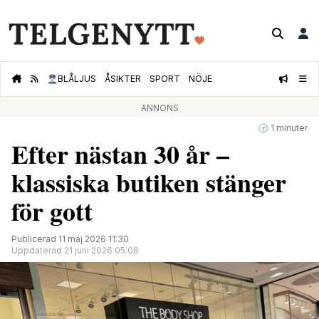
👮🏻‍♂️
BLÅLJUS
ÅSIKTER
SPORT
NÖJE
ANNONS
🕝 1 minuter
Efter nästan 30 år –
klassiska butiken stänger
för gott
Publicerad 11 maj 2026 11:30
Uppdaterad 21 juni 2026 05:08