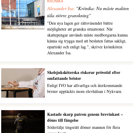
KRÖNIKA
Alexander Isa:
"Krönika: Nu måste makten
tåla större granskning"
"Den nya lagen ger rättsväsendet bättre
möjligheter att granska situationer. När
skattepengar används måste medborgarna kunna
känna sig trygga med att besluten fattas sakligt,
opartiskt och enligt lag.", skriver krönikören
Alexander Isa.
Skolsjuksköterska riskerar prövotid efter
omfattande brister
Enligt IVO har allvarliga och återkommande
brister upptäckts inom elevhälsan i Nykvarn.
Kastade skarp patron genom brevinkast –
döms till fängelse
Södertälje tingsrätt dömer mannen för flera