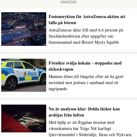
ANNONS
Fusionsrykten får AstraZeneca-aktien att
falla på börsen
AstraZenecas aktie föll med 6,6 procent på
Stockholmsbörsen efter uppgifter om
fusionssamtal med Bristol Myers Squibb.
Försökte svälja kokain - stoppades med
elchockvapen
Mannen döms till fängelse efter att ha gjort
motstånd mot polisen i samband med ett
ingripande.
Nu är analysen klar: Dolda läckor kan
avslöjas från luften
Med hjälp av ett flygplan utrustat med
värmekamera har Telge Nät kartlagt
fjärrvärmenätet i Södertälje, Järna och Nykvarn.