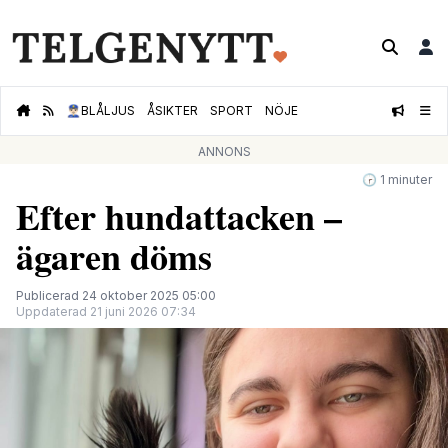
👮🏻‍♂️
BLÅLJUS
ÅSIKTER
SPORT
NÖJE
ANNONS
🕝 1 minuter
Efter hundattacken –
ägaren döms
Publicerad 24 oktober 2025 05:00
Uppdaterad 21 juni 2026 07:34