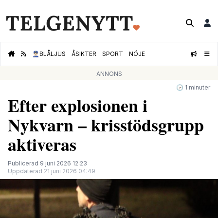
👮🏻‍♂️
BLÅLJUS
ÅSIKTER
SPORT
NÖJE
ANNONS
🕝 1 minuter
Efter explosionen i
Nykvarn – krisstödsgrupp
aktiveras
Publicerad 9 juni 2026 12:23
Uppdaterad 21 juni 2026 04:49