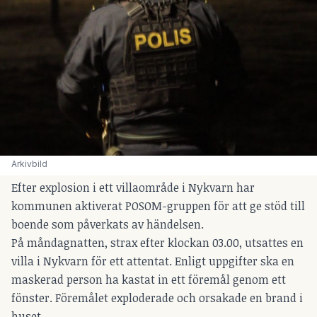
Arkivbild
Efter explosion i ett villaområde i Nykvarn har
kommunen aktiverat POSOM-gruppen för att ge stöd till
boende som påverkats av händelsen.
På måndagnatten, strax efter klockan 03.00, utsattes en
villa i Nykvarn för ett attentat. Enligt uppgifter ska en
maskerad person ha kastat in ett föremål genom ett
fönster. Föremålet exploderade och orsakade en brand i
huset.