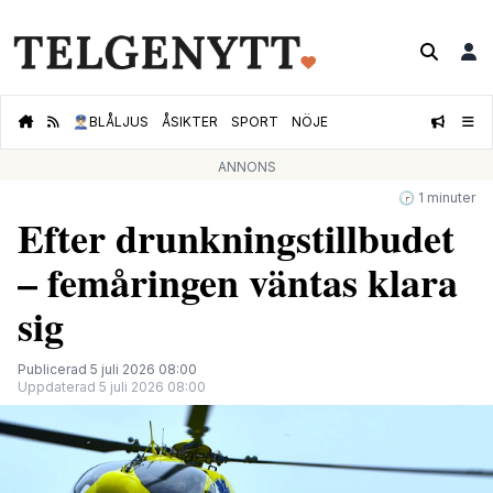
👮🏻‍♂️
BLÅLJUS
ÅSIKTER
SPORT
NÖJE
ANNONS
🕝 1 minuter
Efter drunkningstillbudet
– femåringen väntas klara
sig
Publicerad 5 juli 2026 08:00
Uppdaterad 5 juli 2026 08:00