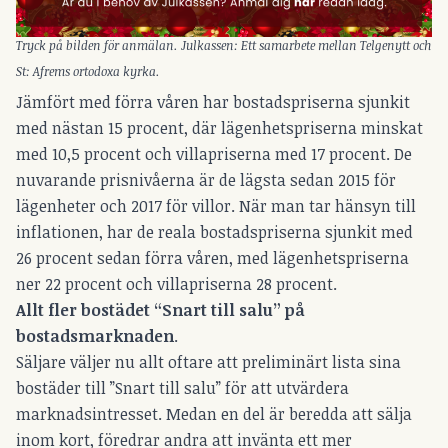
Tryck på bilden för anmälan. Julkassen: Ett samarbete mellan Telgenytt och
St: Afrems ortodoxa kyrka.
Jämfört med förra våren har bostadspriserna sjunkit
med nästan 15 procent, där lägenhetspriserna minskat
med 10,5 procent och villapriserna med 17 procent. De
nuvarande prisnivåerna är de lägsta sedan 2015 för
lägenheter och 2017 för villor. När man tar hänsyn till
inflationen, har de reala bostadspriserna sjunkit med
26 procent sedan förra våren, med lägenhetspriserna
ner 22 procent och villapriserna 28 procent.
Allt fler bostädet “Snart till salu” på
bostadsmarknaden
.
Säljare väljer nu allt oftare att preliminärt lista sina
bostäder till ”Snart till salu” för att utvärdera
marknadsintresset. Medan en del är beredda att sälja
inom kort, föredrar andra att invänta ett mer