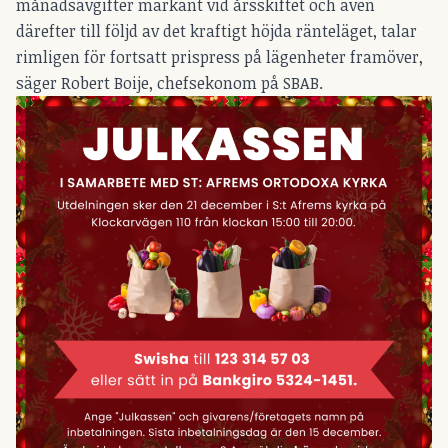
månadsavgifter markant vid årsskiftet och även
därefter till följd av det kraftigt höjda ränteläget, talar
rimligen för fortsatt prispress på lägenheter framöver,
säger Robert Boije, chefsekonom på SBAB.