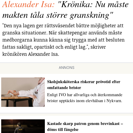
Alexander Isa:
"Krönika: Nu måste
makten tåla större granskning"
"Den nya lagen ger rättsväsendet bättre möjligheter att
granska situationer. När skattepengar används måste
medborgarna kunna känna sig trygga med att besluten
fattas sakligt, opartiskt och enligt lag.", skriver
krönikören Alexander Isa.
ANNONS
Skolsjuksköterska riskerar prövotid efter
omfattande brister
Enligt IVO har allvarliga och återkommande
brister upptäckts inom elevhälsan i Nykvarn.
Kastade skarp patron genom brevinkast –
döms till fängelse