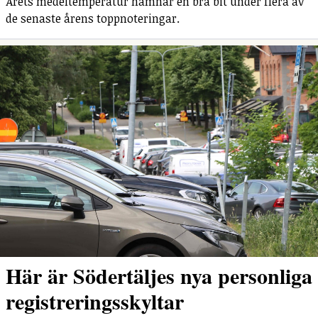
Årets medeltemperatur hamnar en bra bit under flera av
de senaste årens toppnoteringar.
Här är Södertäljes nya personliga
registreringsskyltar