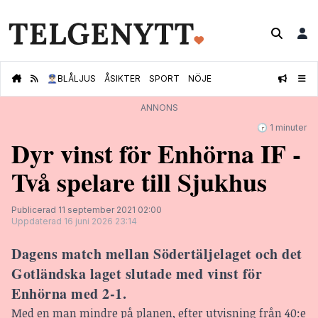
👮🏻‍♂️
BLÅLJUS
ÅSIKTER
SPORT
NÖJE
ANNONS
🕝 1 minuter
Dyr vinst för Enhörna IF -
Två spelare till Sjukhus
Publicerad 11 september 2021 02:00
Uppdaterad 16 juni 2026 23:14
Dagens match mellan Södertäljelaget och det
Gotländska laget slutade med vinst för
Enhörna med 2-1.
Med en man mindre på planen, efter utvisning från 40:e