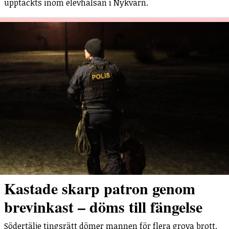
upptäckts inom elevhälsan i Nykvarn.
Kastade skarp patron genom
brevinkast – döms till fängelse
Södertälje tingsrätt dömer mannen för flera grova brott.