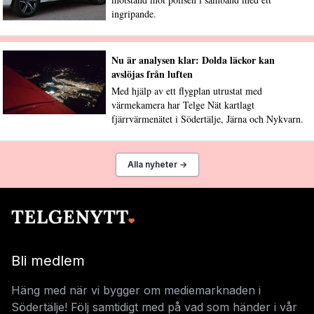
ingripande.
Nu är analysen klar: Dolda läckor kan
avslöjas från luften
Med hjälp av ett flygplan utrustat med
värmekamera har Telge Nät kartlagt
fjärrvärmenätet i Södertälje, Järna och Nykvarn.
Alla nyheter →
Bli medlem
Häng med när vi bygger om mediemarknaden i
Södertälje! Följ samtidigt med på vad som händer i vår