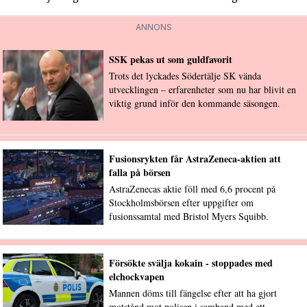
ANNONS
SSK pekas ut som guldfavorit
Trots det lyckades Södertälje SK vända
utvecklingen – erfarenheter som nu har blivit en
viktig grund inför den kommande säsongen.
Fusionsrykten får AstraZeneca-aktien att
falla på börsen
AstraZenecas aktie föll med 6,6 procent på
Stockholmsbörsen efter uppgifter om
fusionssamtal med Bristol Myers Squibb.
Försökte svälja kokain - stoppades med
elchockvapen
Mannen döms till fängelse efter att ha gjort
motstånd mot polisen i samband med ett