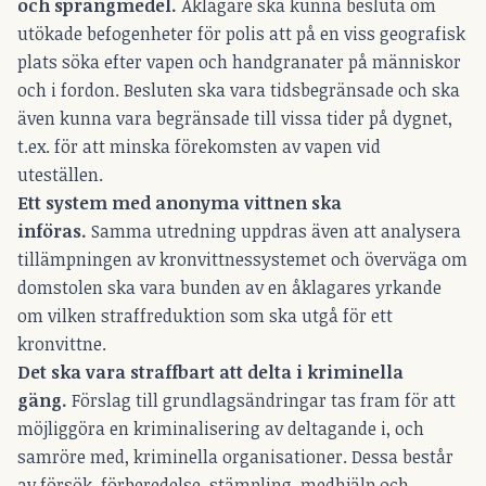
och
sprängmedel.
Åklagare ska kunna besluta om
utökade befogenheter för polis att på en viss geografisk
plats söka efter vapen och handgranater på människor
och i fordon. Besluten ska vara tidsbegränsade och ska
även kunna vara begränsade till vissa tider på dygnet,
t.ex. för att minska förekomsten av vapen vid
uteställen.
Ett system med anonyma vittnen ska
införas.
Samma utredning uppdras även att analysera
tillämpningen av kronvittnessystemet och överväga om
domstolen ska vara bunden av en åklagares yrkande
om vilken straffreduktion som ska utgå för ett
kronvittne.
Det ska vara straffbart att delta i kriminella
gäng.
Förslag till grundlagsändringar tas fram för att
möjliggöra en kriminalisering av deltagande i, och
samröre med, kriminella organisationer. Dessa består
av försök, förberedelse, stämpling, medhjälp och