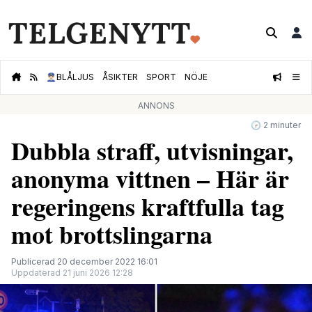
👮🏻‍♂️
BLÅLJUS
ÅSIKTER
SPORT
NÖJE
ANNONS
🕝 2 minuter
Dubbla straff, utvisningar,
anonyma vittnen – Här är
regeringens kraftfulla tag
mot brottslingarna
Publicerad 20 december 2022 16:01
Uppdaterad 21 juni 2026 12:28