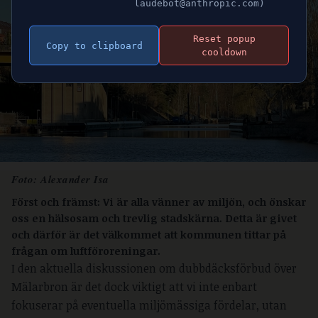
laudebot@anthropic.com)
Reset popup
Copy to clipboard
cooldown
Foto: Alexander Isa
Först och främst: Vi är alla vänner av miljön, och önskar
oss en hälsosam och trevlig stadskärna. Detta är givet
och därför är det välkommet att kommunen tittar på
frågan om luftföroreningar.
I den aktuella diskussionen om dubbdäcksförbud över
Mälarbron är det dock viktigt att vi inte enbart
fokuserar på eventuella miljömässiga fördelar, utan