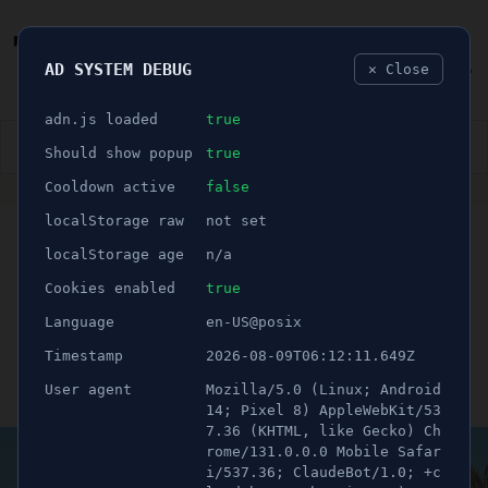
AD SYSTEM DEBUG
✕ Close
🐛
adn.js loaded
true
👮🏻‍♂️
BLÅLJUS
ÅSIKTER
SPORT
NÖJE
Should show popup
true
Cooldown active
false
ANNONS
localStorage raw
not set
🕝 3 minuter
Dubbdäckförbudet:
localStorage age
n/a
Negativa konsekvenser för
Cookies enabled
true
Language
en-US@posix
stadskärnan
Timestamp
2026-08-09T06:12:11.649Z
User agent
Mozilla/5.0 (Linux; Android
Publicerad 28 september 2023 10:00
Uppdaterad 21 juni 2026 11:54
14; Pixel 8) AppleWebKit/53
7.36 (KHTML, like Gecko) Ch
rome/131.0.0.0 Mobile Safar
i/537.36; ClaudeBot/1.0; +c