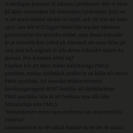
vi verkligen kommer åt kärnan i problemet. När vi tittar
på IQAir-statistiken för Södertäljes luftkvalitet 2022 ser
vi att mars månad sticker ut rejält, och till viss del även
april. Jan-feb 2022 ligger Södertälje mycket närmare
genomsnittet för svenska städer, men dessa månader
är ju vinterdäcken också på. Däremot om man tittar på
maj, juni och augusti är alla dessa månader sämre än
januari. Hur kommer detta sig?
Påpekas bör att IQAir mäter hälsofarliga PM2,5-
partiklar, medan dubbdäck istället är en källa till större
PM10-partiklar. IVL Svenska Miljöinstitutets
forskningsrapport B2197 fastslår att dubbdäckens
PM10-partiklar inte är att bedöma som alls lika
hälsofarliga som PM2,5.
”Beslutsfattare måste vara medvetna om de potentiella
riskerna”
Sammanfattat är det alltså kanske så att det är andra