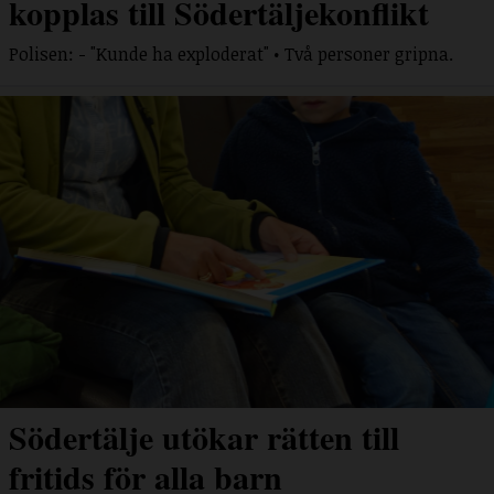
kopplas till Södertäljekonflikt
Polisen: - "Kunde ha exploderat" • Två personer gripna.
Södertälje utökar rätten till
fritids för alla barn