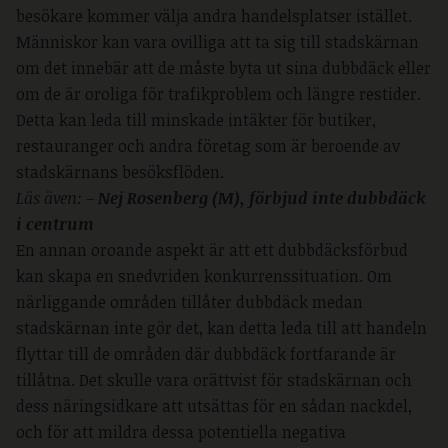
besökare kommer välja andra handelsplatser istället.
Människor kan vara ovilliga att ta sig till stadskärnan
om det innebär att de måste byta ut sina dubbdäck eller
om de är oroliga för trafikproblem och längre restider.
Detta kan leda till minskade intäkter för butiker,
restauranger och andra företag som är beroende av
stadskärnans besöksflöden.
Läs även: –
Nej Rosenberg (M), förbjud inte dubbdäck
i centrum
En annan oroande aspekt är att ett dubbdäcksförbud
kan skapa en snedvriden konkurrenssituation. Om
närliggande områden tillåter dubbdäck medan
stadskärnan inte gör det, kan detta leda till att handeln
flyttar till de områden där dubbdäck fortfarande är
tillåtna. Det skulle vara orättvist för stadskärnan och
dess näringsidkare att utsättas för en sådan nackdel,
och för att mildra dessa potentiella negativa