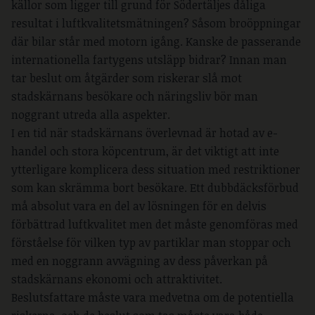
källor som ligger till grund för Södertäljes dåliga
resultat i luftkvalitetsmätningen? Såsom broöppningar
där bilar står med motorn igång. Kanske de passerande
internationella fartygens utsläpp bidrar? Innan man
tar beslut om åtgärder som riskerar slå mot
stadskärnans besökare och näringsliv bör man
noggrant utreda alla aspekter.
I en tid när stadskärnans överlevnad är hotad av e-
handel och stora köpcentrum, är det viktigt att inte
ytterligare komplicera dess situation med restriktioner
som kan skrämma bort besökare. Ett dubbdäcksförbud
må absolut vara en del av lösningen för en delvis
förbättrad luftkvalitet men det måste genomföras med
förståelse för vilken typ av partiklar man stoppar och
med en noggrann avvägning av dess påverkan på
stadskärnans ekonomi och attraktivitet.
Beslutsfattare måste vara medvetna om de potentiella