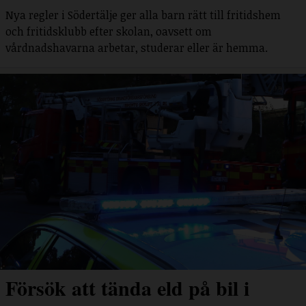
Nya regler i Södertälje ger alla barn rätt till fritidshem
och fritidsklubb efter skolan, oavsett om
vårdnadshavarna arbetar, studerar eller är hemma.
Försök att tända eld på bil i