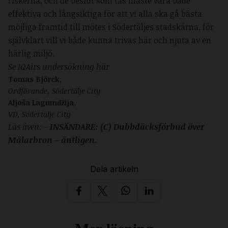
riskerna, och de beslut som tas måste vara både
effektiva och långsiktiga för att vi alla ska gå bästa
möjliga framtid till mötes i Södertäljes stadskärna, för
självklart vill vi både kunna trivas här och njuta av en
härlig miljö.
Se IQAirs undersökning här
Tomas Björck,
Ordförande, Södertälje City
Aljoša Lagumǆija,
VD, Södertälje City
Läs även: –
INSÄNDARE: (C) Dubbdäcksförbud över
Mälarbron – äntligen.
Dela artikeln
Mer läsning