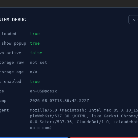
STEM DEBUG
✕ 
 loaded
true
NÖJE
 show popup
true
wn active
false
ANNONS
torage raw
not set
arage i Södertälje – Flera d
torage age
n/a
s enabled
true
ge
en-US@posix
amp
2026-08-07T13:36:42.522Z
gent
Mozilla/5.0 (Macintosh; Intel Mac OS X 10_1
pleWebKit/537.36 (KHTML, like Gecko) Chrome
0.0 Safari/537.36; ClaudeBot/1.0; +claudebo
opic.com)