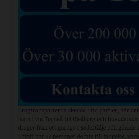
Drogtransporterna skedde i tio partier, där d
lastbil via Torneå till Uleåborg och huvudsta
droger från ett garage i Södertälje och gömde d
Totalt har 22 personer dömts till fängelse, var