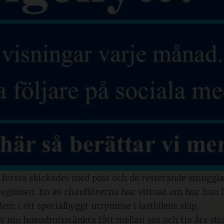
et första skickades med post och de resterande smuggl
dsregionen. En av chaufförerna har vittnat om hur han
em i ett specialbyggt utrymme i lastbilens släp.
av nio huvudmisstänkta fått mellan sex och tio års stra