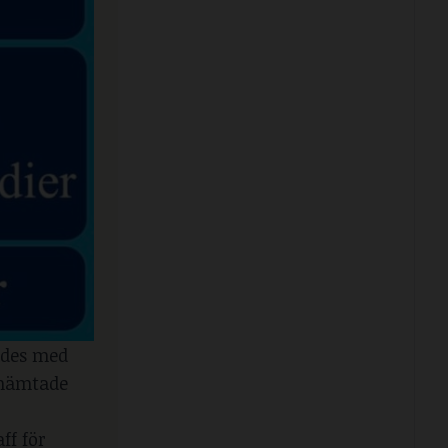
ades med
 hämtade
ff för