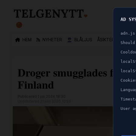
AD SY
🐛
adn.js
HEM
NYHETER
👮🏻‍♂️
BLÅLJUS
ÅSIKTER
SPORT
Should
Cooldo
localS
Droger smugglades från g
localS
Finland
Cookie
Langua
Publicerad 1 juli 2024 18:30
Timest
Uppdaterad 21 juni 2026 10:59
User a