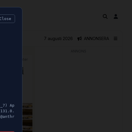
Close
7 augusti 2026
ANNONSERA
ANNONS
🕝 1 minuter
ömda i
5_7) Ap
/131.0.
t@anthr