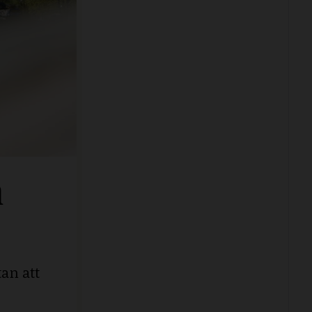
n
an att