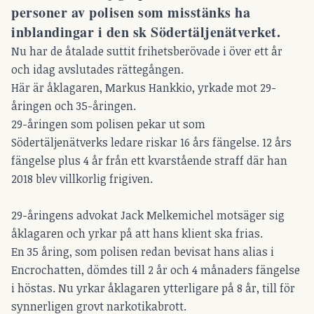
personer av polisen som misstänks ha
inblandingar i den sk Södertäljenätverket.
Nu har de åtalade suttit frihetsberövade i över ett år
och idag avslutades rättegången.
Här är åklagaren, Markus Hankkio, yrkade mot 29-
åringen och 35-åringen.
29-åringen som polisen pekar ut som
Södertäljenätverks ledare riskar 16 års fängelse. 12 års
fängelse plus 4 år från ett kvarstående straff där han
2018 blev villkorlig frigiven.
29-åringens advokat Jack Melkemichel motsäger sig
åklagaren och yrkar på att hans klient ska frias.
En 35 åring, som polisen redan bevisat hans alias i
Encrochatten, dömdes till 2 år och 4 månaders fängelse
i höstas. Nu yrkar åklagaren ytterligare på 8 år, till för
synnerligen grovt narkotikabrott.