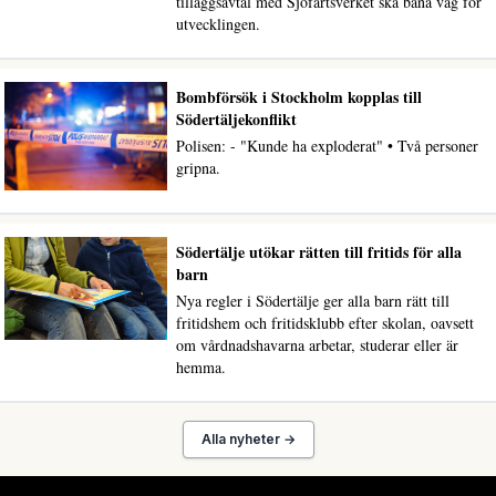
tilläggsavtal med Sjöfartsverket ska bana väg för
utvecklingen.
Bombförsök i Stockholm kopplas till
Södertäljekonflikt
Polisen: - "Kunde ha exploderat" • Två personer
gripna.
Södertälje utökar rätten till fritids för alla
barn
Nya regler i Södertälje ger alla barn rätt till
fritidshem och fritidsklubb efter skolan, oavsett
om vårdnadshavarna arbetar, studerar eller är
hemma.
Alla nyheter →