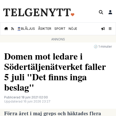
👮🏻‍♂️
BLÅLJUS
ÅSIKTER
SPORT
NÖJE
ANNONS
🕝 1 minuter
Domen mot ledare i
Södertäljenätverket faller
5 juli "Det finns inga
beslag"
Publicerad 18 juni 2021 02:00
Uppdaterad 16 juni 2026 23:27
Förra året i maj greps och häktades flera