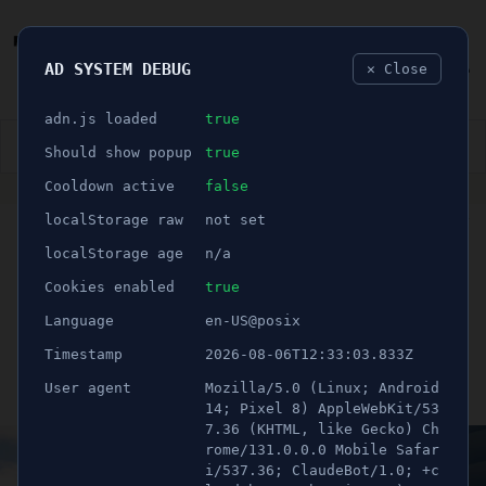
AD SYSTEM DEBUG
✕ Close
🐛
adn.js loaded
true
👮🏻‍♂️
BLÅLJUS
ÅSIKTER
SPORT
NÖJE
Should show popup
true
Cooldown active
false
ANNONS
localStorage raw
not set
🕝 1 minuter
Dollarstore återkallar
localStorage age
n/a
produkt - "Risk för
Cookies enabled
true
Language
en-US@posix
kvävning"
Timestamp
2026-08-06T12:33:03.833Z
User agent
Mozilla/5.0 (Linux; Android
Publicerad 10 november 2023 15:44
Uppdaterad 21 juni 2026 11:46
14; Pixel 8) AppleWebKit/53
7.36 (KHTML, like Gecko) Ch
rome/131.0.0.0 Mobile Safar
i/537.36; ClaudeBot/1.0; +c