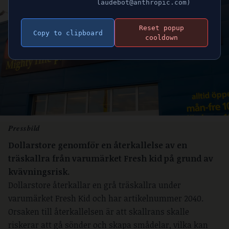
laudebot@anthropic.com)
Reset popup
Copy to clipboard
cooldown
Pressbild
Dollarstore genomför en återkallelse av en
träskallra från varumärket Fresh kid på grund av
kvävningsrisk.
Dollarstore återkallar en grå träskallra under
varumärket Fresh Kid och har artikelnummer 2040.
Orsaken till återkallelsen är att skallrans skalle
riskerar att gå sönder och skapa smådelar, vilka kan