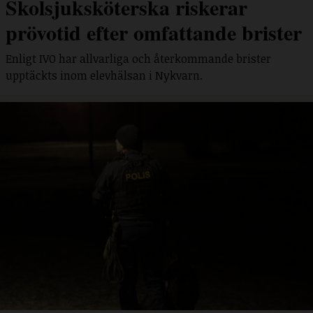
Skolsjuksköterska riskerar
prövotid efter omfattande brister
Enligt IVO har allvarliga och återkommande brister
upptäckts inom elevhälsan i Nykvarn.