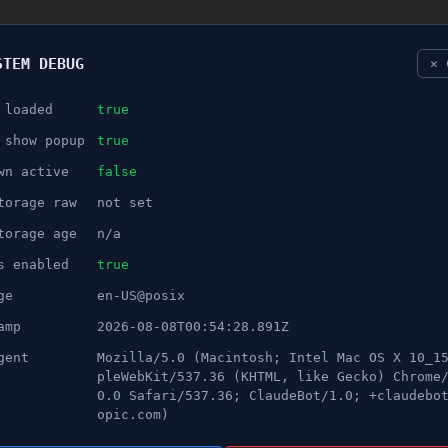
STEM DEBUG
✕ 
 loaded
true
NÖJE
 show popup
true
wn active
false
ANNONS
torage raw
not set
 som avböjde vårt erbjudand
torage age
n/a
s enabled
true
ge
en-US@posix
amp
2026-08-08T00:54:28.891Z
gent
Mozilla/5.0 (Macintosh; Intel Mac OS X 10_1
pleWebKit/537.36 (KHTML, like Gecko) Chrome
0.0 Safari/537.36; ClaudeBot/1.0; +claudebo
opic.com)