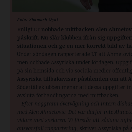
Foto: Shamash Oyal
Enligt LT nobbade mittbacken Alen Ahmetovic
påskrift. Nu slår klubben ifrån sig uppgifte
situationen och ge en mer korrekt bild av h
Under söndagen rapporterade LT att Ahmetovic,
men nobbade Assyriska under lördagen. Uppgift
på sin hemsida och via sociala medier offentl
Assyriska tillbakavisar påståenden om att 
Södertäljeklubben menar att dessa uppgifter i
avsluta förhandlingarna med mittbacken.
–
Efter noggrann övervägning och intern diskus
med Alen Ahmetovic. Det var därför inte Ahmeto
vidare med spelaren. Vi förstår att sådana nyhe
ansvarsfull rapportering,
skriver Assyriska på 