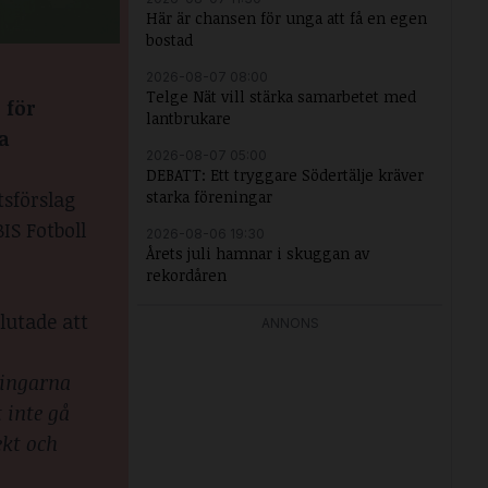
Här är chansen för unga att få en egen
bostad
2026-08-07 08:00
Telge Nät vill stärka samarbetet med
 för
lantbrukare
ra
2026-08-07 05:00
DEBATT: Ett tryggare Södertälje kräver
starka föreningar
sförslag
IS Fotboll
2026-08-06 19:30
Årets juli hamnar i skuggan av
rekordåren
lutade att
ANNONS
lingarna
 inte gå
ekt och