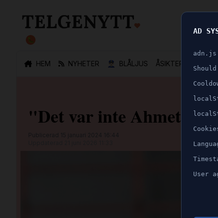
AD SY
🐛
adn.js
HEM
NYHETER
👮🏻‍♂️
BLÅLJUS
ÅSIKTER
SPORT
Should
Cooldo
localS
"Det var inte Ahmetovic
localS
Cookie
Publicerad 15 januari 2024 16:44
Uppdaterad 21 juni 2026 11:33
Langua
Timest
User a