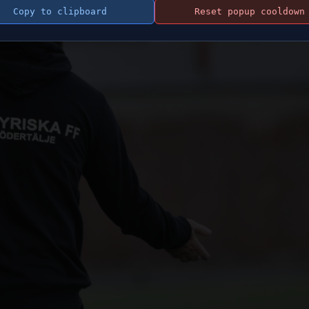
Copy to clipboard
Reset popup cooldown