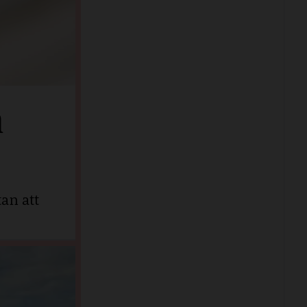
n
an att