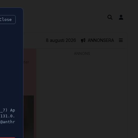
Close
8 augusti 2026
ANNONSERA
ANNONS
🕝 1 minuter
e"
5_7) Ap
/131.0.
t@anthr