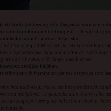
 ett kontraktsförslag från Assyriska som var redo
rna
som framkommer i tidningen.
–
”Vi vill klargö
ändelseförloppet”, skriver Assyriska
.
 från Nyköpingsklubben, erbjöds ett konkret kontrakt
erna rapporterades bland annat efter att Nyköpings B
iggjorde att Ahmetovic förlänger med klubben.
Ahmetovic avböjde klubben.
nte stämmer och framför att det var Assyriska som bes
sion beslutade Assyriska FF att inte fortsätta förhand
vic som avböjde vårt erbjudande, utan vi som valde att
ter kan skapa förvirring och vill betona vikten av korr
sin hemsida.