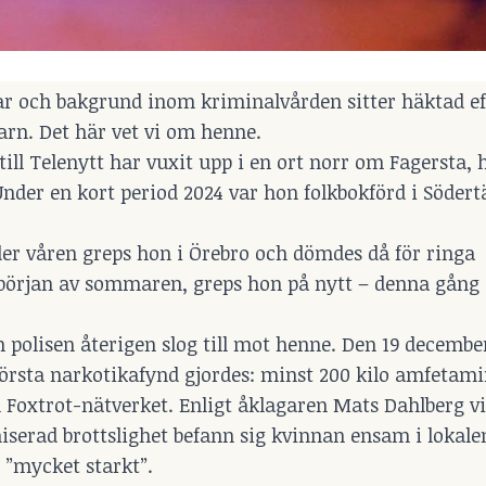
r och bakgrund inom kriminalvården sitter häktad eft
varn. Det här vet vi om henne.
ill Telenytt har vuxit upp i en ort norr om Fagersta, 
 Under en kort period 2024 var hon folkbokförd i Södert
der våren greps hon i Örebro och dömdes då för ringa
början av sommaren, greps hon på nytt – denna gång 
n polisen återigen slog till mot henne. Den 19 decembe
största narkotikafynd gjordes: minst 200 kilo amfetami
ll Foxtrot-nätverket. Enligt åklagaren Mats Dahlberg v
iserad brottslighet befann sig kvinnan ensam i lokale
 ”mycket starkt”.