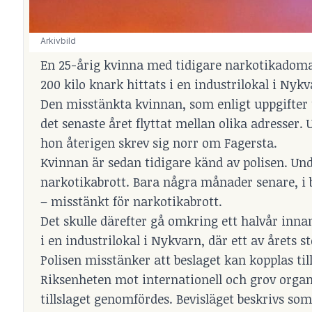
Arkivbild
En 25-årig kvinna med tidigare narkotikadoma
200 kilo knark hittats i en industrilokal i Nyk
Den misstänkta kvinnan, som enligt uppgifter t
det senaste året flyttat mellan olika adresser.
hon återigen skrev sig norr om Fagersta.
Kvinnan är sedan tidigare känd av polisen. Un
narkotikabrott. Bara några månader senare, i 
– misstänkt för narkotikabrott.
Det skulle därefter gå omkring ett halvår inna
i en industrilokal i Nykvarn, där ett av årets 
Polisen misstänker att beslaget kan kopplas ti
Riksenheten mot internationell och grov organ
tillslaget genomfördes. Bevisläget beskrivs som