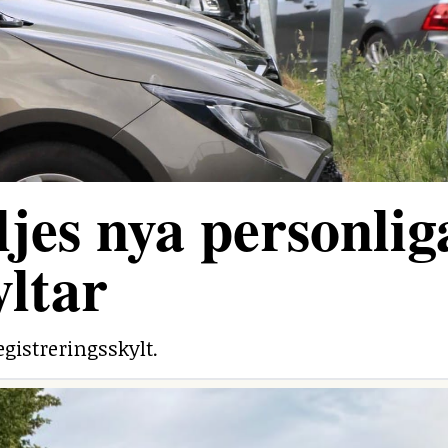
jes nya personlig
yltar
egistreringsskylt.