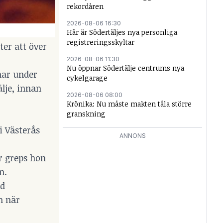
rekordåren
2026-08-06 16:30
Här är Södertäljes nya personliga
registreringsskyltar
er att över
2026-08-06 11:30
Nu öppnar Södertälje centrums nya
har under
cykelgarage
älje, innan
2026-08-06 08:00
Krönika: Nu måste makten tåla större
granskning
i Västerås
ANNONS
r greps hon
n.
id
n när