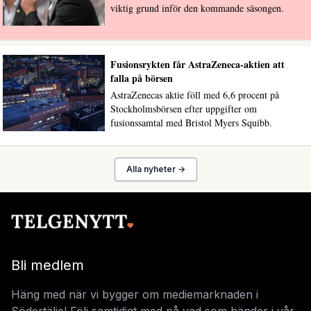
viktig grund inför den kommande säsongen.
Fusionsrykten får AstraZeneca-aktien att
falla på börsen
AstraZenecas aktie föll med 6,6 procent på
Stockholmsbörsen efter uppgifter om
fusionssamtal med Bristol Myers Squibb.
Alla nyheter →
Bli medlem
Häng med när vi bygger om mediemarknaden i
Södertälje! Följ samtidigt med på vad som händer i vår