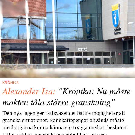
KRÖNIKA
Alexander Isa:
"Krönika: Nu måste
makten tåla större granskning"
"Den nya lagen ger rättsväsendet bättre möjligheter att
granska situationer. När skattepengar används måste
medborgarna kunna känna sig trygga med att besluten
fattas sakligt, opartiskt och enligt lag.", skriver