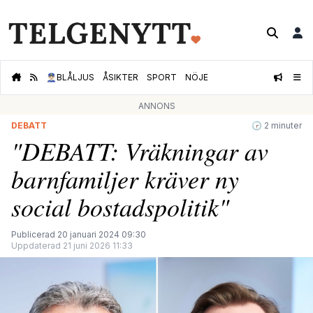
👮🏻‍♂️
BLÅLJUS
ÅSIKTER
SPORT
NÖJE
ANNONS
DEBATT
🕝 2 minuter
"DEBATT: Vräkningar av
barnfamiljer kräver ny
social bostadspolitik"
Publicerad 20 januari 2024 09:30
Uppdaterad 21 juni 2026 11:33