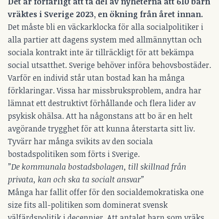
Det är förfärligt att ta del av nyheterna att 610 barn
vräktes i Sverige 2023, en ökning från året innan.
Det måste bli en väckarklocka för alla socialpolitiker i
alla partier att dagens system med allmännyttan och
sociala kontrakt inte är tillräckligt för att bekämpa
social utsatthet. Sverige behöver införa behovsbostäder.
Varför en individ står utan bostad kan ha många
förklaringar. Vissa har missbruksproblem, andra har
lämnat ett destruktivt förhållande och flera lider av
psykisk ohälsa. Att ha någonstans att bo är en helt
avgörande trygghet för att kunna återstarta sitt liv.
Tyvärr har många svikits av den sociala
bostadspolitiken som förts i Sverige.
”De kommunala bostadsbolagen, till skillnad från
privata, kan och ska ta socialt ansvar”
Många har fallit offer för den socialdemokratiska one
size fits all-politiken som dominerat svensk
välfärdspolitik i decennier. Att antalet barn som vräks