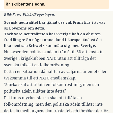
är skribentens egna.
Bild/Foto: Flickr/Regeringen.
Svensk neutralitet har tjänat oss väl. Fram tills i år var
alla överens om detta.
Tack vare neutraliteten har Sverige haft en obruten
fred längre än något annat land i Europa. Endast det
lika neutrala Schweiz kan mäta sig med Sverige.
Nu avser den politiska adeln från S till SD att kasta in
Sverige i krigsklubben NATO utan att tillfråga det
svenska folket i en folkomröstning.
Detta i en situation då hälften av väljarna är emot eller
tveksamma till ett NATO-medlemskap.
”Starka skäl att tillåta en folkomröstning, men den
politiska adeln tillåter inte detta”
Det finns mycket starka skäl att tillåta en
folkomröstning, men den politiska adeln tillåter inte
detta då medborgarna kan rösta fel och försöker därför