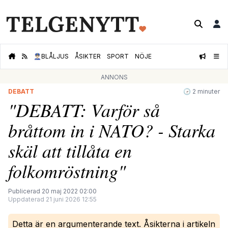
👮🏻‍♂️
BLÅLJUS
ÅSIKTER
SPORT
NÖJE
ANNONS
DEBATT
🕝 2 minuter
"DEBATT: Varför så
bråttom in i NATO? - Starka
skäl att tillåta en
folkomröstning"
Publicerad 20 maj 2022 02:00
Uppdaterad 21 juni 2026 12:55
Detta är en argumenterande text. Åsikterna i artikeln