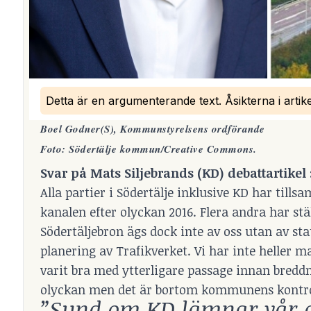
Detta är en argumenterande text. Åsikterna i artik
Boel Godner(S)
, Kommunstyrelsens ordförande
Foto: Södertälje kommun/
Creative Commons.
Svar på Mats Siljebrands (KD) debattartikel 
Alla partier i Södertälje inklusive KD har till
kanalen efter olyckan 2016. Flera andra har stäl
Södertäljebron ägs dock inte av oss utan av st
planering av Trafikverket. Vi har inte heller 
varit bra med ytterligare passage innan bredd
olyckan men det är bortom kommunens kontro
”Synd om KD lämnar vå