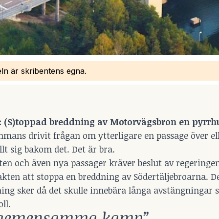
eln är skribentens egna.
:
(S
)toppad breddning av Motorvägsbron en pyrrh
sammans drivit frågan om ytterligare en passage över el
lt sig bakom det. Det är bra.
aten och även nya passager kräver beslut av regeringe
makten att stoppa en breddning av Södertäljebroarna. D
ning sker då det skulle innebära långa avstängningar 
ll.
r gemensamma kamp”