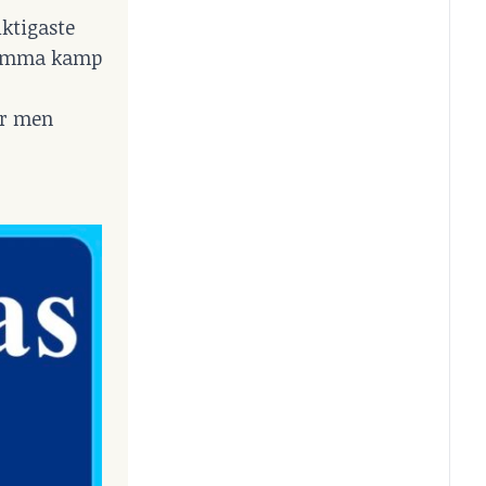
ktigaste
nsamma kamp
ör men