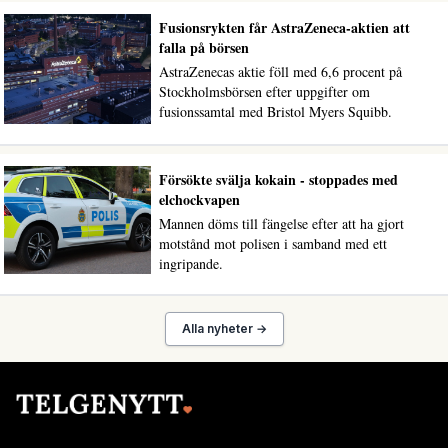
Fusionsrykten får AstraZeneca-aktien att
falla på börsen
AstraZenecas aktie föll med 6,6 procent på
Stockholmsbörsen efter uppgifter om
fusionssamtal med Bristol Myers Squibb.
Försökte svälja kokain - stoppades med
elchockvapen
Mannen döms till fängelse efter att ha gjort
motstånd mot polisen i samband med ett
ingripande.
Alla nyheter →