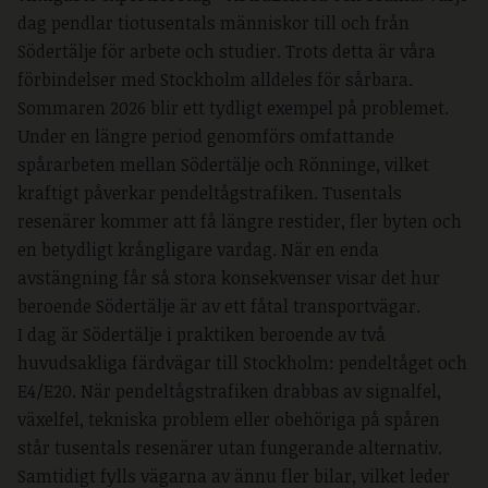
dag pendlar tiotusentals människor till och från
Södertälje för arbete och studier. Trots detta är våra
förbindelser med Stockholm alldeles för sårbara.
Sommaren 2026 blir ett tydligt exempel på problemet.
Under en längre period genomförs omfattande
spårarbeten mellan Södertälje och Rönninge, vilket
kraftigt påverkar pendeltågstrafiken. Tusentals
resenärer kommer att få längre restider, fler byten och
en betydligt krångligare vardag. När en enda
avstängning får så stora konsekvenser visar det hur
beroende Södertälje är av ett fåtal transportvägar.
I dag är Södertälje i praktiken beroende av två
huvudsakliga färdvägar till Stockholm: pendeltåget och
E4/E20. När pendeltågstrafiken drabbas av signalfel,
växelfel, tekniska problem eller obehöriga på spåren
står tusentals resenärer utan fungerande alternativ.
Samtidigt fylls vägarna av ännu fler bilar, vilket leder