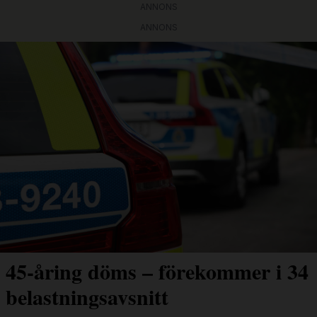
ANNONS
ANNONS
45-åring döms – förekommer i 34
belastningsavsnitt