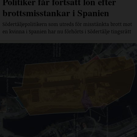
Politiker får fortsatt lön efter
brottsmisstankar i Spanien
Södertäljepolitikern som utreds för misstänkta brott mot
en kvinna i Spanien har nu förhörts i Södertälje tingsrätt