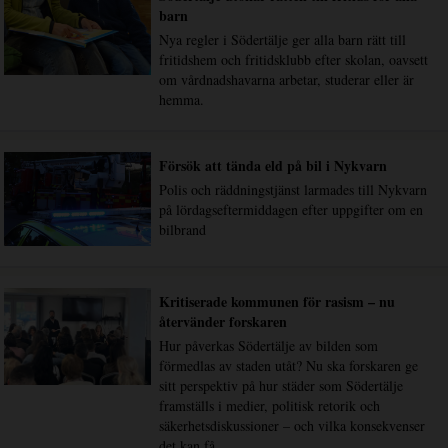
barn
Nya regler i Södertälje ger alla barn rätt till
fritidshem och fritidsklubb efter skolan, oavsett
om vårdnadshavarna arbetar, studerar eller är
hemma.
Försök att tända eld på bil i Nykvarn
Polis och räddningstjänst larmades till Nykvarn
på lördagseftermiddagen efter uppgifter om en
bilbrand
Kritiserade kommunen för rasism – nu
återvänder forskaren
Hur påverkas Södertälje av bilden som
förmedlas av staden utåt? Nu ska forskaren ge
sitt perspektiv på hur städer som Södertälje
framställs i medier, politisk retorik och
säkerhetsdiskussioner – och vilka konsekvenser
det kan få.