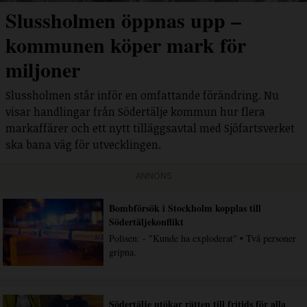
Slussholmen öppnas upp –
kommunen köper mark för
miljoner
Slussholmen står inför en omfattande förändring. Nu
visar handlingar från Södertälje kommun hur flera
markaffärer och ett nytt tilläggsavtal med Sjöfartsverket
ska bana väg för utvecklingen.
ANNONS
Bombförsök i Stockholm kopplas till
Södertäljekonflikt
Polisen: - "Kunde ha exploderat" • Två personer
gripna.
Södertälje utökar rätten till fritids för alla