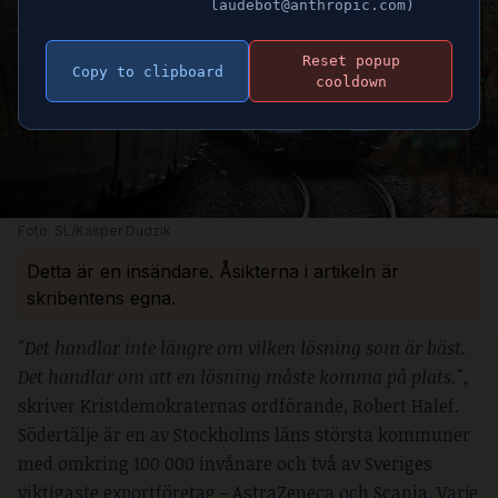
laudebot@anthropic.com)
Reset popup
Copy to clipboard
cooldown
Foto: SL/Kasper Dudzik
Detta är en insändare. Åsikterna i artikeln är
skribentens egna.
"Det handlar inte längre om vilken lösning som är bäst.
Det handlar om att en lösning måste komma på plats."
,
skriver Kristdemokraternas ordförande, Robert Halef.
Södertälje är en av Stockholms läns största kommuner
med omkring 100 000 invånare och två av Sveriges
viktigaste exportföretag - AstraZeneca och Scania. Varje