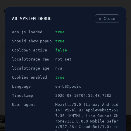
AD SYSTEM DEBUG
✕ Close
🐛
adn.js loaded
true
👮🏻‍♂️
BLÅLJUS
ÅSIKTER
SPORT
NÖJE
Should show popup
true
Cooldown active
false
ANNONS
localStorage raw
not set
DEBATT
🕝 2 minuter
"DEBATT: Södertälje
localStorage age
n/a
behöver en tredje färdväg till
Cookies enabled
true
Language
en-US@posix
Stockholm"
Timestamp
2026-08-10T04:52:48.728Z
User agent
Mozilla/5.0 (Linux; Android
Publicerad 25 juni 2026 05:00
Uppdaterad 25 juni 2026 05:00
14; Pixel 8) AppleWebKit/53
7.36 (KHTML, like Gecko) Ch
rome/131.0.0.0 Mobile Safar
i/537.36; ClaudeBot/1.0; +c