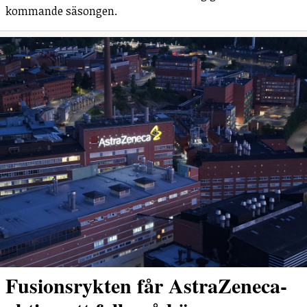
kommande säsongen.
Fusionsrykten får AstraZeneca-