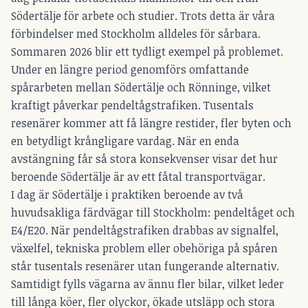
Södertälje för arbete och studier. Trots detta är våra
förbindelser med Stockholm alldeles för sårbara.
Sommaren 2026 blir ett tydligt exempel på problemet.
Under en längre period genomförs omfattande
spårarbeten mellan Södertälje och Rönninge, vilket
kraftigt påverkar pendeltågstrafiken. Tusentals
resenärer kommer att få längre restider, fler byten och
en betydligt krångligare vardag. När en enda
avstängning får så stora konsekvenser visar det hur
beroende Södertälje är av ett fåtal transportvägar.
I dag är Södertälje i praktiken beroende av två
huvudsakliga färdvägar till Stockholm: pendeltåget och
E4/E20. När pendeltågstrafiken drabbas av signalfel,
växelfel, tekniska problem eller obehöriga på spåren
står tusentals resenärer utan fungerande alternativ.
Samtidigt fylls vägarna av ännu fler bilar, vilket leder
till långa köer, fler olyckor, ökade utsläpp och stora