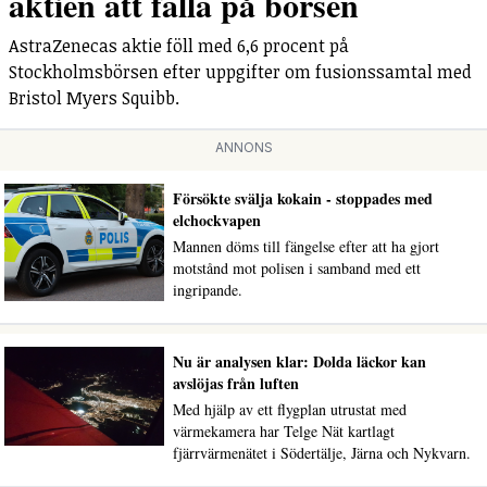
aktien att falla på börsen
AstraZenecas aktie föll med 6,6 procent på
Stockholmsbörsen efter uppgifter om fusionssamtal med
Bristol Myers Squibb.
ANNONS
Försökte svälja kokain - stoppades med
elchockvapen
Mannen döms till fängelse efter att ha gjort
motstånd mot polisen i samband med ett
ingripande.
Nu är analysen klar: Dolda läckor kan
avslöjas från luften
Med hjälp av ett flygplan utrustat med
värmekamera har Telge Nät kartlagt
fjärrvärmenätet i Södertälje, Järna och Nykvarn.