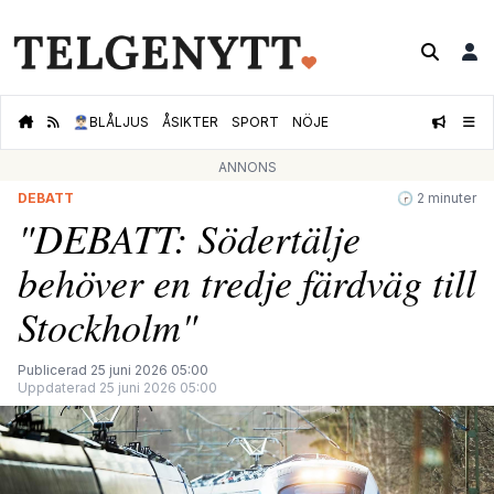
👮🏻‍♂️
BLÅLJUS
ÅSIKTER
SPORT
NÖJE
ANNONS
DEBATT
🕝 2 minuter
"DEBATT: Södertälje
behöver en tredje färdväg till
Stockholm"
Publicerad 25 juni 2026 05:00
Uppdaterad 25 juni 2026 05:00