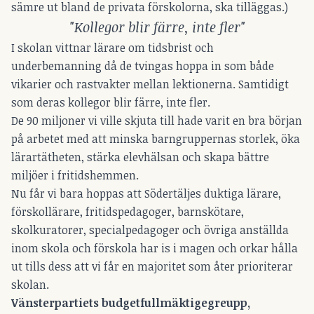
sämre ut bland de privata förskolorna, ska tilläggas.)
"Kollegor blir färre, inte fler"
I skolan vittnar lärare om tidsbrist och
underbemanning då de tvingas hoppa in som både
vikarier och rastvakter mellan lektionerna. Samtidigt
som deras kollegor blir färre, inte fler.
De 90 miljoner vi ville skjuta till hade varit en bra början
på arbetet med att minska barngruppernas storlek, öka
lärartätheten, stärka elevhälsan och skapa bättre
miljöer i fritidshemmen.
Nu får vi bara hoppas att Södertäljes duktiga lärare,
förskollärare, fritidspedagoger, barnskötare,
skolkuratorer, specialpedagoger och övriga anställda
inom skola och förskola har is i magen och orkar hålla
ut tills dess att vi får en majoritet som åter prioriterar
skolan.
Vänsterpartiets budgetfullmäktigegreupp,