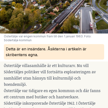
Östertälje var engen kommun fram till den 1 januari 1963. Foto: 
Södertälje kommun
Detta är en insändare. Åsikterna i artikeln är
skribentens egna.
Östertälje villasamhälle är ett kulturarv. Nu vill
Södertäljes politiker vill fortsätta exploateringen av
samhället utan hänsyn till kulturmiljö och
boendemiljö.
Östertälje var tidigare en egen kommun och där fanns
ett centrum med butiker och hantverkare.
Södertälje inkorporerade Östertälje 1962. I Östertälje