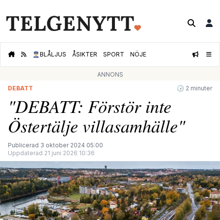
👮🏻‍♂️
BLÅLJUS
ÅSIKTER
SPORT
NÖJE
ANNONS
DEBATT
🕝 2 minuter
"DEBATT: Förstör inte
Östertälje villasamhälle"
Publicerad 3 oktober 2024 05:00
Uppdaterad 21 juni 2026 10:36