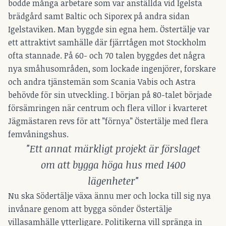
bodde många arbetare som var anställda vid Igelsta
brädgård samt Baltic och Siporex på andra sidan
Igelstaviken. Man byggde sin egna hem. Östertälje var
ett attraktivt samhälle där fjärrtågen mot Stockholm
ofta stannade. På 60- och 70 talen byggdes det några
nya småhusområden, som lockade ingenjörer, forskare
och andra tjänstemän som Scania Vabis och Astra
behövde för sin utveckling. I början på 80-talet började
försämringen när centrum och flera villor i kvarteret
Jägmästaren revs för att ”förnya” Östertälje med flera
femvåningshus.
"Ett annat märkligt projekt är förslaget
om att bygga höga hus med 1400
lägenheter"
Nu ska Södertälje växa ännu mer och locka till sig nya
invånare genom att bygga sönder Östertälje
villasamhälle ytterligare. Politikerna vill spränga in