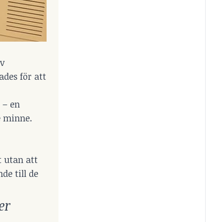
av
ades för att
 – en
e minne.
t utan att
de till de
er