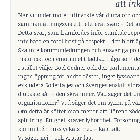
att in
När vi under mötet uttryckte vår djupa oro och
sammanfattningsvis ett refererat svar: - Det är 
Detta svar, som framfördes inför samlade repr
inte bara en total brist på respekt – den blott
Ska inte kommunledningen och ansvariga politik
historiskt och emotionellt laddad fråga som d
I stället väljer Boel Godner och den parlamenta
ingen öppning för andra röster, inget lyssnan
exkludera Södertäljes och Sveriges enskilt st
djupaste sår – den skrämmer. Vad säger det 
organisationer? Vad säger det om synen på vår 
Om detta är sättet man menar att "förena Södert
splittring. Enighet kräver lyhördhet. Försonin
kommittén misslyckats med – kapitalt.
Vi säger nej – och vi står fast