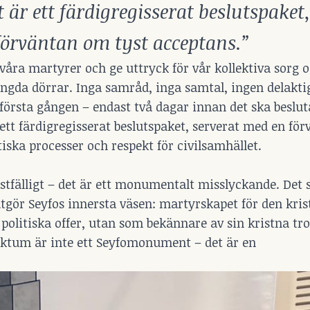
t är ett färdigregisserat beslutspaket,
förväntan om tyst acceptans.”
åra martyrer och ge uttryck för vår kollektiva sorg 
ngda dörrar. Inga samråd, inga samtal, ingen delakti
första gången – endast två dagar innan det ska beslut
ett färdigregisserat beslutspaket, serverat med en fö
ska processer och respekt för civilsamhället.
istfälligt – det är ett monumentalt misslyckande. Det
utgör Seyfos innersta väsen: martyrskapet för den kris
politiska offer, utan som bekännare av sin kristna tro
ktum är inte ett Seyfomonument – det är en