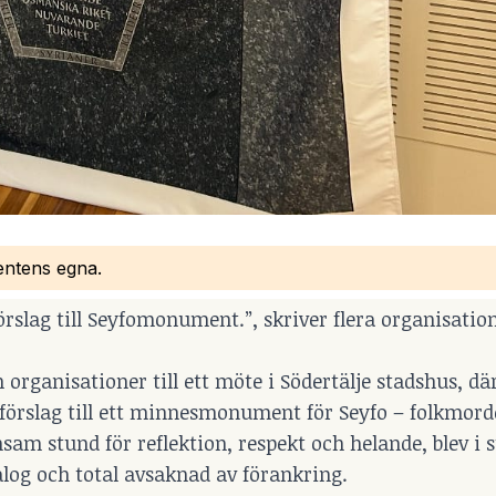
bentens egna.
slag till Seyfomonument.”, skriver flera organisation
 organisationer till ett möte i Södertälje stadshus, dä
örslag till ett minnesmonument för Seyfo – folkmorde
am stund för reflektion, respekt och helande, blev i s
alog och total avsaknad av förankring.