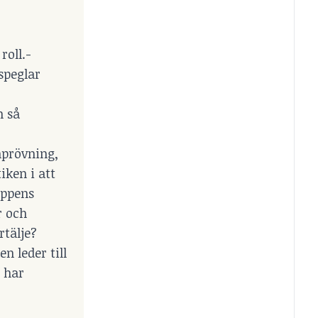
roll.-
speglar
n så
omprövning,
iken i att
uppens
r och
rtälje?
n leder till
t har