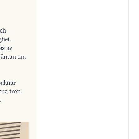
och
ghet.
as av
rväntan om
 saknar
tna tron.
.