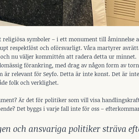
 religiösa symboler – i ett monument till åminnelse 
upt respektlöst och oförsvarligt. Våra martyrer avrätt
– och nu väljer kommittén att radera detta ur minnet.
slomässig förankring, med drag av någon form av torn
r relevant för Seyfo. Detta är inte konst. Det är int
åde folk och verklighet.
ent? Är det för politiker som vill visa handlingskraf
ende? Det byggs i varje fall inte för oss – efterkomman
n och ansvariga politiker sträva eft