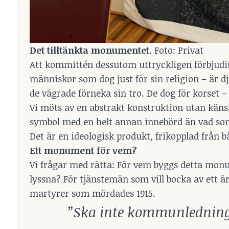
Det tilltänkta monumentet
. Foto: Privat
Att kommittén dessutom uttryckligen förbjudit
människor som dog just för sin religion – är dj
de vägrade förneka sin tro. De dog för korset 
Vi möts av en abstrakt konstruktion utan kän
symbol med en helt annan innebörd än vad som ä
Det är en ideologisk produkt, frikopplad från b
Ett monument för vem?
Vi frågar med rätta: För vem byggs detta monum
lyssna? För tjänstemän som vill bocka av ett är
martyrer som mördades 1915.
”Ska inte kommunledninge