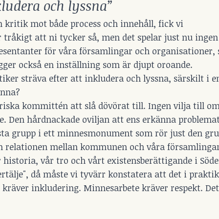
kludera och lyssna”
 kritik mot både process och innehåll, fick vi
tråkigt att ni tycker så, men det spelar just nu ingen 
esentanter för våra församlingar och organisationer, 
lägger också en inställning som är djupt oroande.
er sträva efter att inkludera och lyssna, särskilt i e
enna?
riska kommittén att slå dövörat till. Ingen vilja till 
de. Den hårdnackade oviljan att ens erkänna problemat
örsta grupp i ett minnesmonument som rör just den gr
om relationen mellan kommunen och våra församlinga
historia, vår tro och vårt existensberättigande i Söde
älje", då måste vi tyvärr konstatera att det i praktike
g kräver inkludering. Minnesarbete kräver respekt. De