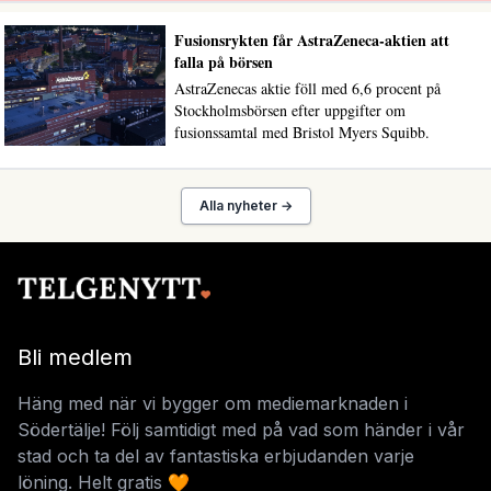
Fusionsrykten får AstraZeneca-aktien att
falla på börsen
AstraZenecas aktie föll med 6,6 procent på
Stockholmsbörsen efter uppgifter om
fusionssamtal med Bristol Myers Squibb.
Alla nyheter →
Bli medlem
Häng med när vi bygger om mediemarknaden i
Södertälje! Följ samtidigt med på vad som händer i vår
stad och ta del av fantastiska erbjudanden varje
löning. Helt gratis 🧡