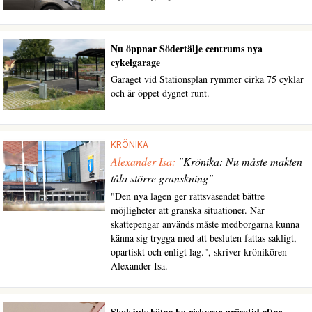
Nu öppnar Södertälje centrums nya
cykelgarage
Garaget vid Stationsplan rymmer cirka 75 cyklar
och är öppet dygnet runt.
KRÖNIKA
Alexander Isa:
"Krönika: Nu måste makten
tåla större granskning"
"Den nya lagen ger rättsväsendet bättre
möjligheter att granska situationer. När
skattepengar används måste medborgarna kunna
känna sig trygga med att besluten fattas sakligt,
opartiskt och enligt lag.", skriver krönikören
Alexander Isa.
Skolsjuksköterska riskerar prövotid efter