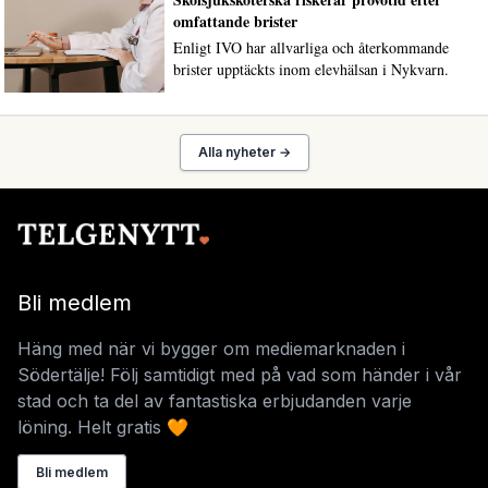
omfattande brister
Enligt IVO har allvarliga och återkommande
brister upptäckts inom elevhälsan i Nykvarn.
Alla nyheter →
Bli medlem
Häng med när vi bygger om mediemarknaden i
Södertälje! Följ samtidigt med på vad som händer i vår
stad och ta del av fantastiska erbjudanden varje
löning. Helt gratis 🧡
Bli medlem