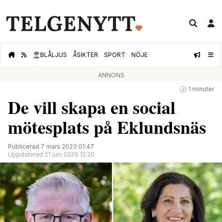
👮🏻‍♂️
BLÅLJUS
ÅSIKTER
SPORT
NÖJE
ANNONS
🕝 1 minuter
De vill skapa en social
mötesplats på Eklundsnäs
Publicerad 7 mars 2023 01:47
Uppdaterad 21 juni 2026 12:20