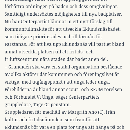
förbättra ordningen på baden och dess omgivningar.
Samtidigt undersöktes möjligheten till nya badplatser.
Nu har Centerpartiet lämnat in ett nytt förslag till
kommunfullmäkite för att utveckla Eklundsnäsbadet,
som tidigare prioriterades ned till förmån för
Farstanäs. För att liva upp Eklundsnäs vill partiet bland
annat utveckla platsen till ett fritids- och
friluftscentrum nära staden där badet är en del.
– Grundidén ska vara en stabil organisation bestående
av olika aktörer där kommunen och föreningslivet är
viktiga, med utgångspunkt i att unga leder unga.
Förebilderna är bland annat scout- och KFUM rörelsen
och Förbundet Vi Unga, säger Centerpartiets
gruppledare, Tage Gripenstam.
Gruppledaren får medhåll av Margrith Aho (C), från
kultur och fritidsnämnden, som framför att
Eklundsnäs bör vara en plats för unga att hänga på och