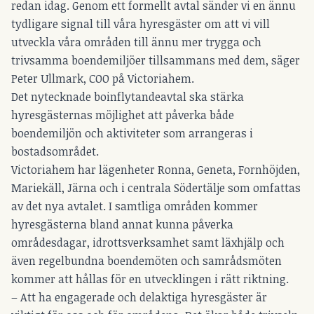
redan idag. Genom ett formellt avtal sänder vi en ännu
tydligare signal till våra hyresgäster om att vi vill
utveckla våra områden till ännu mer trygga och
trivsamma boendemiljöer tillsammans med dem, säger
Peter Ullmark, COO på Victoriahem.
Det nytecknade boinflytandeavtal ska stärka
hyresgästernas möjlighet att påverka både
boendemiljön och aktiviteter som arrangeras i
bostadsområdet.
Victoriahem har lägenheter Ronna, Geneta, Fornhöjden,
Mariekäll, Järna och i centrala Södertälje som omfattas
av det nya avtalet. I samtliga områden kommer
hyresgästerna bland annat kunna påverka
områdesdagar, idrottsverksamhet samt läxhjälp och
även regelbundna boendemöten och samrådsmöten
kommer att hållas för en utvecklingen i rätt riktning.
– Att ha engagerade och delaktiga hyresgäster är