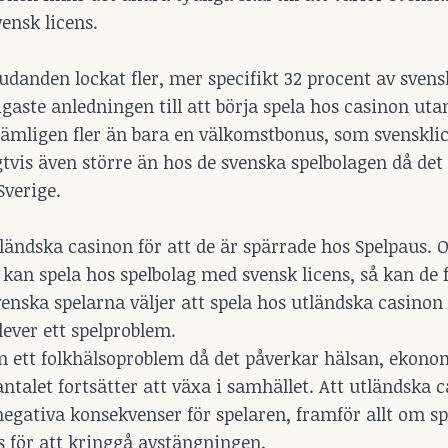
vensk licens.
udanden lockat fler, mer specifikt 32 procent av svens
gaste anledningen till att börja spela hos casinon uta
 nämligen fler än bara en välkomstbonus, som svenskli
gtvis även större än hos de svenska spelbolagen då det
Sverige.
utländska casinon för att de är spärrade hos Spelpaus.
 kan spela hos spelbolag med svensk licens, så kan de 
enska spelarna väljer att spela hos utländska casinon 
lever ett spelproblem.
 ett folkhälsoproblem då det påverkar hälsan, ekono
ntalet fortsätter att växa i samhället. Att utländska 
negativa konsekvenser för spelaren, framför allt om s
us för att kringgå avstängningen.