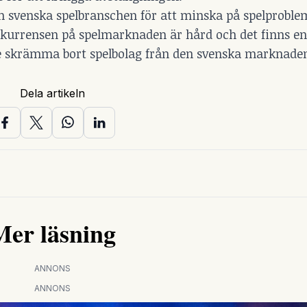
 svenska spelbranschen för att minska på spelprobl
nkurrensen på spelmarknaden är hård och det finns en 
te skrämma bort spelbolag från den svenska marknade
Dela artikeln
Mer läsning
ANNONS
ANNONS