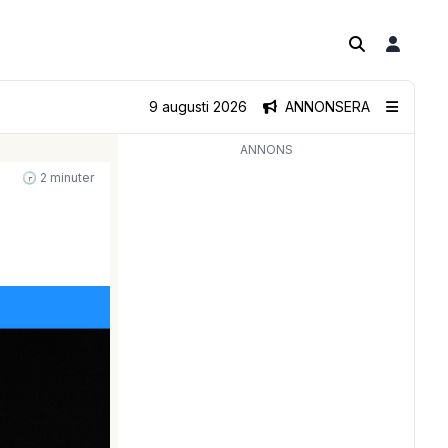
9 augusti 2026
ANNONSERA
ANNONS
🕝 2 minuter