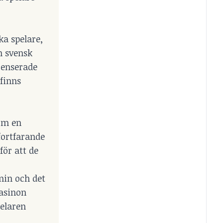
ka spelare,
n svensk
censerade
 finns
 Om en
fortfarande
för att de
min och det
casinon
pelaren