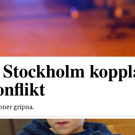
 Stockholm koppl
onflikt
soner gripna.