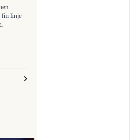
emen
fin linje
n.