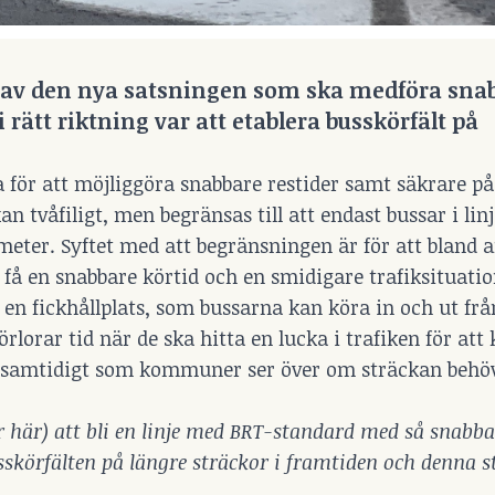
n av den nya satsningen
som ska medföra sna
i rätt riktning var att etablera busskörfält på
a för att möjliggöra snabbare restider samt säkrare p
n tvåfiligt, men begränsas till att endast bussar i linj
meter. Syftet med att begränsningen är för att bland 
 få en snabbare körtid och en smidigare trafiksituatio
en fickhållplats, som bussarna kan köra in och ut frå
orar tid när de ska hitta en lucka i trafiken för att 
ar samtidigt som kommuner ser över om sträckan behö
 här) att bli en linje med BRT-standard med så snabba
skörfälten på längre sträckor i framtiden och denna s