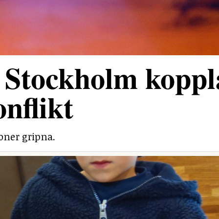
 Stockholm koppl
onflikt
soner gripna.