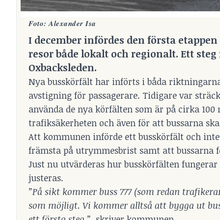
Foto: Alexander Isa
I december infördes den första etappe
resor både lokalt och regionalt. Ett steg 
Oxbacksleden.
Nya busskörfält har införts i båda riktningarn
avstigning för passagerare. Tidigare var sträcka
använda de nya körfälten som är på cirka 100 
trafiksäkerheten och även för att bussarna ska
Att kommunen införde ett busskörfält och inte 
främsta på utrymmesbrist samt att bussarna förl
Just nu utvärderas hur busskörfälten funger
justeras.
”På sikt kommer buss 777 (som redan trafikerar
som möjligt. Vi kommer alltså att bygga ut bus
ett första steg.”
, skriver kommunen.