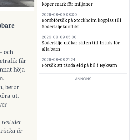
köper mark för miljoner
2026-08-09 08:00
Bombförsök på Stockholm kopplas till
bbare
Södertäljekonflikt
2026-08-09 05:00
Södertälje utökar rätten till fritids för
alla barn
å- och
etrafik får
2026-08-08 21:24
Försök att tända eld på bil i Nykvarn
annat höja
n.
ANNONS
n, beror
köra ut.
ver
 restider
träcka är