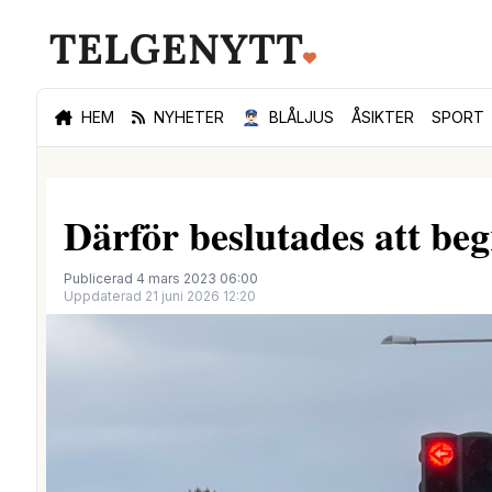
HEM
NYHETER
👮🏻‍♂️
BLÅLJUS
ÅSIKTER
SPORT
Därför beslutades att be
Publicerad 4 mars 2023 06:00
Uppdaterad 21 juni 2026 12:20