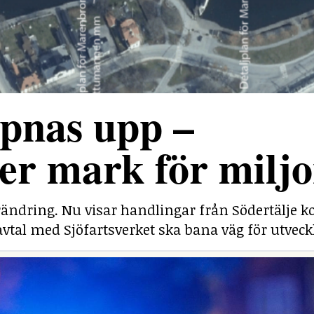
pnas upp –
r mark för miljo
rändring. Nu visar handlingar från Södertälj
savtal med Sjöfartsverket ska bana väg för utveck