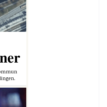
ner
e kommun
lingen.