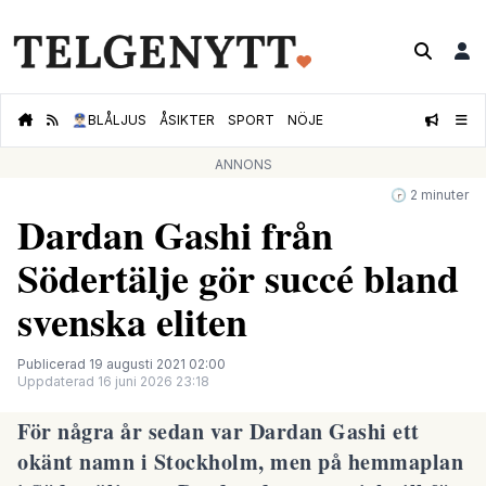
👮🏻‍♂️
BLÅLJUS
ÅSIKTER
SPORT
NÖJE
ANNONS
🕝 2 minuter
Dardan Gashi från
Södertälje gör succé bland
svenska eliten
Publicerad 19 augusti 2021 02:00
Uppdaterad 16 juni 2026 23:18
För några år sedan var Dardan Gashi ett
okänt namn i Stockholm, men på hemmaplan