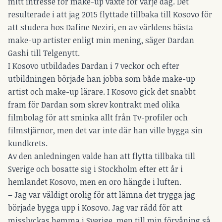
mitt intresse för make-up växte för varje dag. Det
resulterade i att jag 2015 flyttade tillbaka till Kosovo för
att studera hos Dafine Neziri, en av världens bästa
make-up artister enligt min mening, säger Dardan
Gashi till Telgenytt.
I Kosovo utbildades Dardan i 7 veckor och efter
utbildningen började han jobba som både make-up
artist och make-up lärare. I Kosovo gick det snabbt
fram för Dardan som skrev kontrakt med olika
filmbolag för att sminka allt från Tv-profiler och
filmstjärnor, men det var inte där han ville bygga sin
kundkrets.
Av den anledningen valde han att flytta tillbaka till
Sverige och bosatte sig i Stockholm efter ett år i
hemlandet Kosovo, men en oro hängde i luften.
– Jag var väldigt orolig för att lämna det trygga jag
började bygga upp i Kosovo. Jag var rädd för att
misslyckas hemma i Sverige, men till min förvåning så