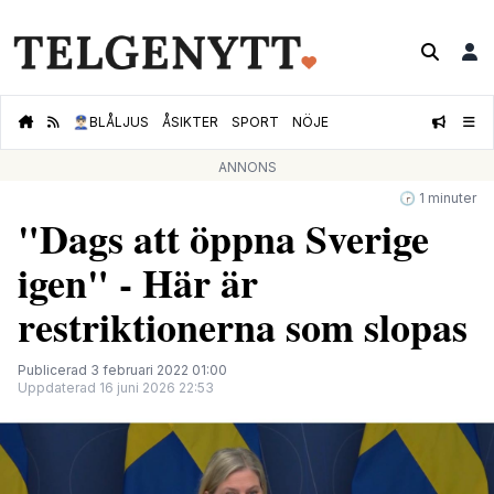
👮🏻‍♂️
BLÅLJUS
ÅSIKTER
SPORT
NÖJE
ANNONS
🕝 1 minuter
"Dags att öppna Sverige
igen" - Här är
restriktionerna som slopas
Publicerad 3 februari 2022 01:00
Uppdaterad 16 juni 2026 22:53