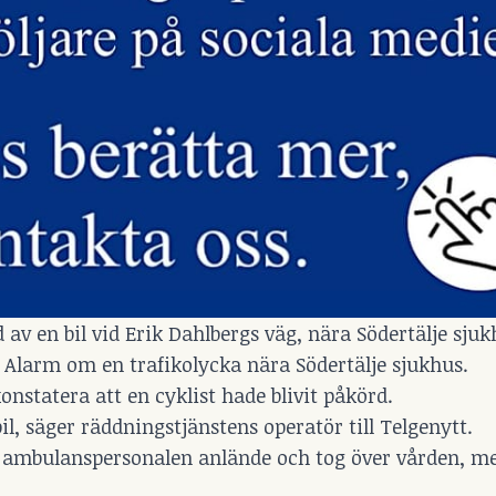
av en bil vid Erik Dahlbergs väg, nära Södertälje sjuk
S Alarm om en trafikolycka nära Södertälje sjukhus.
statera att en cyklist hade blivit påkörd.
il, säger räddningstjänstens operatör till Telgenytt.
r ambulanspersonalen anlände och tog över vården, m