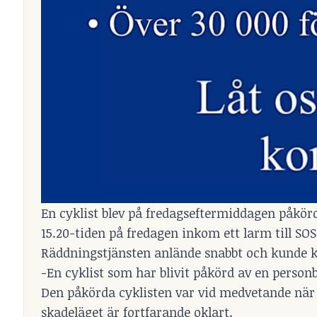
En cyklist blev på fredagseftermiddagen påkörd 
15.20-tiden på fredagen inkom ett larm till SO
Räddningstjänsten anlände snabbt och kunde kon
-En cyklist som har blivit påkörd av en personb
Den påkörda cyklisten var vid medvetande nä
skadeläget är fortfarande oklart.