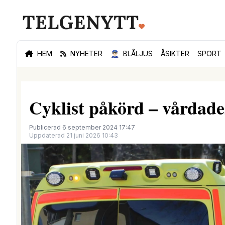
HEM
NYHETER
👮🏻‍♂️
BLÅLJUS
ÅSIKTER
SPORT
Cyklist påkörd – vårdad
Publicerad 6 september 2024 17:47
Uppdaterad 21 juni 2026 10:43