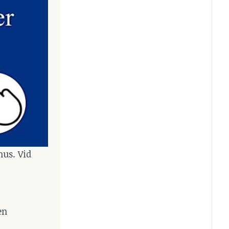
hus. Vid
en