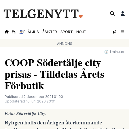
👮🏻‍♂️
BLÅLJUS
ÅSIKTER
SPORT
NÖJE
ANNONS
🕝 1 minuter
COOP Södertälje city
prisas - Tilldelas Årets
Förbutik
Publicerad 2 december 2021 01:00
Uppdaterad 16 juni 2026 23:01
Foto:
Södertälje City.
Nyligen hölls den årligen återkommande