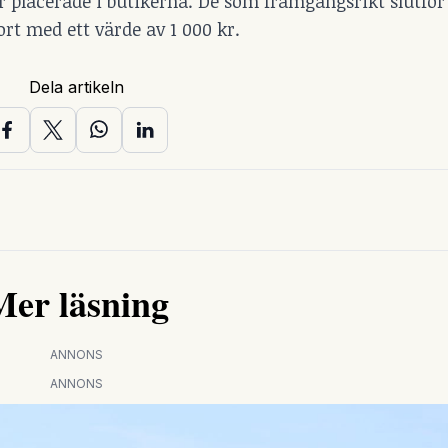
 placerade i butikerna. De som framgångsrikt slutfö
ort med ett värde av 1 000 kr.
Dela artikeln
Mer läsning
ANNONS
ANNONS