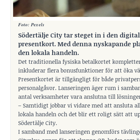
Foto: Pexels
Södertälje City tar steget in i den digit
presentkort. Med denna nyskapande pl
den lokala handeln.
Det traditionella fysiska betalkortet komplette
inkluderar flera bonusfunktioner för att öka vä
Presentkortet är tillgängligt för både privat
personalgåvor. Lanseringen äger rum i samban
antal verksamheter vara anslutna till lösninge
– Samtidigt jobbar vi vidare med att ansluta a
lokala handeln och det blir ett roligt sätt at
Södertälje City.
I samband med lanseringen genomförs tävlinge