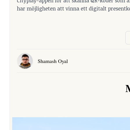
Cityplay-appen för att skanna QR-koder som är
har möjligheten att vinna ett digitalt presentk
Shamash Oyal