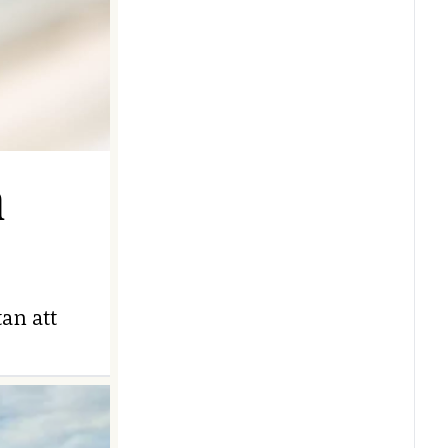
n
an att