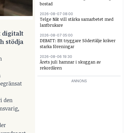
bostad
2026-08-07 08:00
Telge Nät vill stärka samarbetet med
lantbrukare
 digitalt
2026-08-07 05:00
h stödja
DEBATT: Ett tryggare Södertälje kräver
starka föreningar
2026-08-06 19:30
m
Årets juli hamnar i skuggan av
rekordåren
m
ANNONS
begränsat
vi den
nsvarig,
der