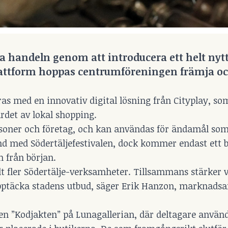
ala handeln genom att introducera ett helt nytt
attform hoppas centrumföreningen främja oc
ras med en innovativ digital lösning från Cityplay, so
rdet av lokal shopping.
personer och företag, och kan användas för ändamål so
d med Södertäljefestivalen, dock kommer endast ett 
n från början.
llt fler Södertälje-verksamheter. Tillsammans stärker 
t upptäcka stadens utbud, säger Erik Hanzon, marknadsa
n ”Kodjakten” på Lunagallerian, där deltagare använ