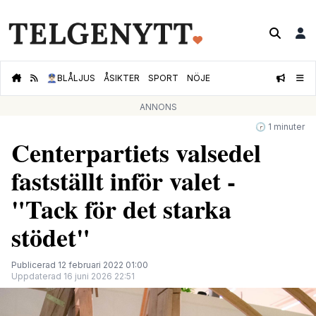
👮🏻‍♂️
BLÅLJUS
ÅSIKTER
SPORT
NÖJE
ANNONS
🕝 1 minuter
Centerpartiets valsedel
fastställt inför valet -
"Tack för det starka
stödet"
Publicerad 12 februari 2022 01:00
Uppdaterad 16 juni 2026 22:51