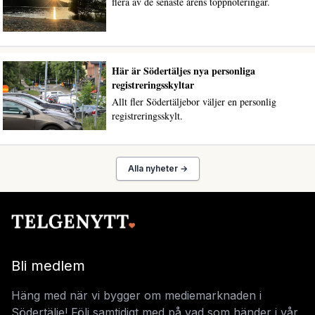
flera av de senaste årens toppnoteringar.
Här är Södertäljes nya personliga
registreringsskyltar
Allt fler Södertäljebor väljer en personlig
registreringsskylt.
Alla nyheter →
Bli medlem
Häng med när vi bygger om mediemarknaden i
Södertälje! Följ samtidigt med på vad som händer i vår