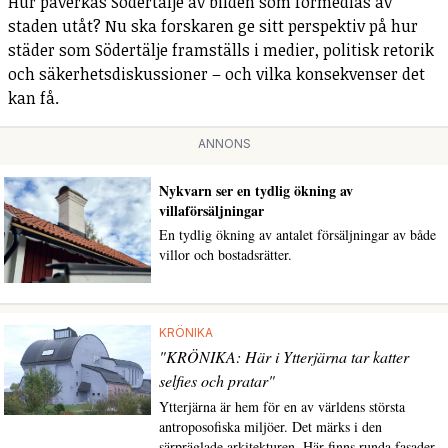
Hur påverkas Södertälje av bilden som förmedlas av
staden utåt? Nu ska forskaren ge sitt perspektiv på hur
städer som Södertälje framställs i medier, politisk retorik
och säkerhetsdiskussioner – och vilka konsekvenser det
kan få.
ANNONS
Nykvarn ser en tydlig ökning av
villaförsäljningar
En tydlig ökning av antalet försäljningar av både
villor och bostadsrätter.
KRÖNIKA
"KRÖNIKA: Här i Ytterjärna tar katter
selfies och pratar"
Ytterjärna är hem för en av världens största
antroposofiska miljöer. Det märks i den
särpräglade arkitekturen. Här finns runda fasader