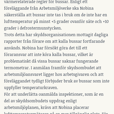
värmerelaterade regler för bussar. Enligt ett
föreläggande från Arbetsmiljöverke ska Nobina
säkerställa att bussar inte tas i bruk om de inte har en
lufttemperatur på minst +5 grader ovanför säte och +10
grader i defrostermunstycken.
Trots detta har skyddsorganisationen mottagit dagliga
rapporter från förare om att kalla bussar fortfarande
används. Nobina har försökt göra det till ett
föraransvar att inte köra kalla bussar, vilket är
problematiskt då vissa bussar saknar fungerande
termometrar. I anmälan framför skydsombudet att
arbetsmiljöansvaret ligger hos arbetsgivaren och att
föreläggandet tydligt förbjuder bruk av bussar som inte
uppfyller temperaturkraven.
För att underlätta oanmälda inspektioner, som är en
del av skyddsombudets uppdrag enligt
arbetsmiljöplanen, krävs att Nobina placerar
lufttemperaturmätaren på en mer tillgänglig plats. För