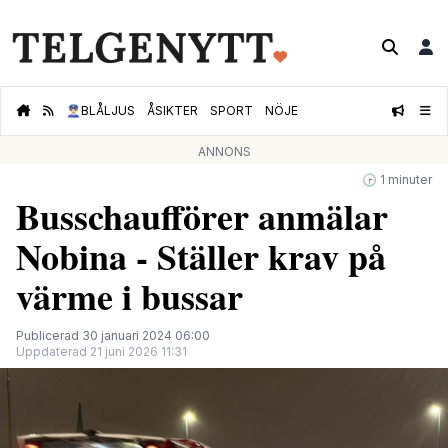
👮🏻‍♂️
BLÅLJUS
ÅSIKTER
SPORT
NÖJE
ANNONS
🕝 1 minuter
Busschaufförer anmälar
Nobina - Ställer krav på
värme i bussar
Publicerad 30 januari 2024 06:00
Uppdaterad 21 juni 2026 11:31