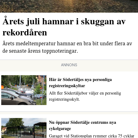
Årets juli hamnar i skuggan av
rekordåren
Årets medeltemperatur hamnar en bra bit under flera av
de senaste årens toppnoteringar.
ANNONS
Här är Södertäljes nya personliga
registreringsskyltar
Allt fler Södertäljebor väljer en personlig
registreringsskylt.
Nu öppnar Södertälje centrums nya
cykelgarage
Garaget vid Stationsplan rymmer cirka 75 cyklar