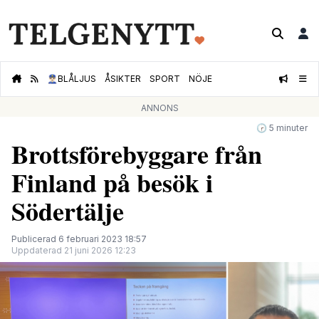
👮🏻‍♂️
BLÅLJUS
ÅSIKTER
SPORT
NÖJE
ANNONS
🕝 5 minuter
Brottsförebyggare från
Finland på besök i
Södertälje
Publicerad 6 februari 2023 18:57
Uppdaterad 21 juni 2026 12:23