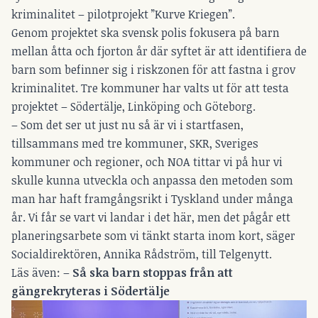
kriminalitet – pilotprojekt ”Kurve Kriegen”.
Genom projektet ska svensk polis fokusera på barn
mellan åtta och fjorton år där syftet är att identifiera de
barn som befinner sig i riskzonen för att fastna i grov
kriminalitet. Tre kommuner har valts ut för att testa
projektet – Södertälje, Linköping och Göteborg.
– Som det ser ut just nu så är vi i startfasen,
tillsammans med tre kommuner, SKR, Sveriges
kommuner och regioner, och NOA tittar vi på hur vi
skulle kunna utveckla och anpassa den metoden som
man har haft framgångsrikt i Tyskland under många
år. Vi får se vart vi landar i det här, men det pågår ett
planeringsarbete som vi tänkt starta inom kort, säger
Socialdirektören, Annika Rådström, till Telgenytt.
Läs även: –
Så ska barn stoppas från att
gängrekryteras i Södertälje