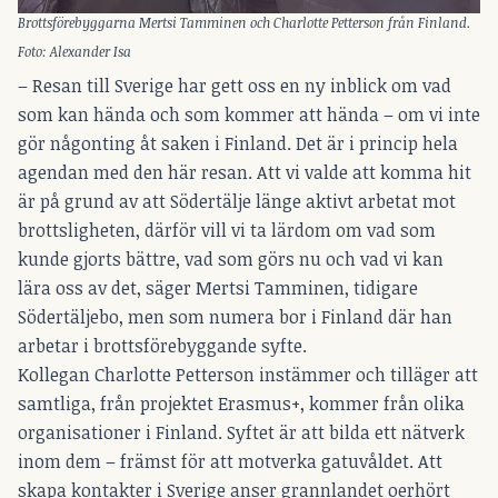
Brottsförebyggarna Mertsi Tamminen och Charlotte Petterson från Finland.
Foto: Alexander Isa
– Resan till Sverige har gett oss en ny inblick om vad
som kan hända och som kommer att hända – om vi inte
gör någonting åt saken i Finland. Det är i princip hela
agendan med den här resan. Att vi valde att komma hit
är på grund av att Södertälje länge aktivt arbetat mot
brottsligheten, därför vill vi ta lärdom om vad som
kunde gjorts bättre, vad som görs nu och vad vi kan
lära oss av det, säger Mertsi Tamminen, tidigare
Södertäljebo, men som numera bor i Finland där han
arbetar i brottsförebyggande syfte.
Kollegan Charlotte Petterson instämmer och tilläger att
samtliga, från projektet Erasmus+, kommer från olika
organisationer i Finland. Syftet är att bilda ett nätverk
inom dem – främst för att motverka gatuvåldet. Att
skapa kontakter i Sverige anser grannlandet oerhört