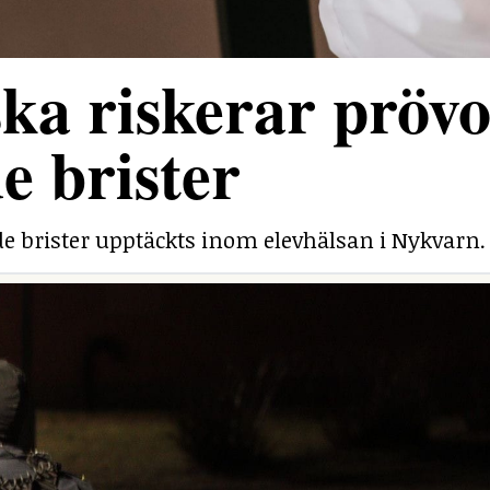
ka riskerar prövo
e brister
e brister upptäckts inom elevhälsan i Nykvarn.