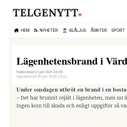
HEM
NYHETER
👮🏻‍♂️
BLÅLJUS
ÅSIKTER
SPORT
Lägenhetensbrand i Vär
Publicerad 21 juli 2021 02:00
Uppdaterad 16 juni 2026 23:22
Under onsdagen utbröt en brand i en bosta
– Det har brunnit rejält i lägenheten, men nu ä
Ingen kom till skada och enligt uppgifter så 