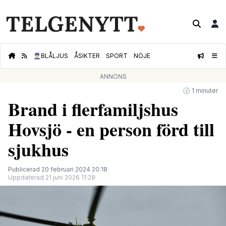
👮🏻‍♂️
BLÅLJUS
ÅSIKTER
SPORT
NÖJE
ANNONS
🕝 1 minuter
Brand i flerfamiljshus
Hovsjö - en person förd till
sjukhus
Publicerad 20 februari 2024 20:18
Uppdaterad 21 juni 2026 11:28