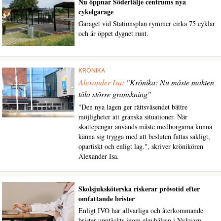
Nu öppnar Södertälje centrums nya
cykelgarage
Garaget vid Stationsplan rymmer cirka 75 cyklar
och är öppet dygnet runt.
KRÖNIKA
Alexander Isa:
"Krönika: Nu måste makten
tåla större granskning"
"Den nya lagen ger rättsväsendet bättre
möjligheter att granska situationer. När
skattepengar används måste medborgarna kunna
känna sig trygga med att besluten fattas sakligt,
opartiskt och enligt lag.", skriver krönikören
Alexander Isa.
Skolsjuksköterska riskerar prövotid efter
omfattande brister
Enligt IVO har allvarliga och återkommande
brister upptäckts inom elevhälsan i Nykvarn.