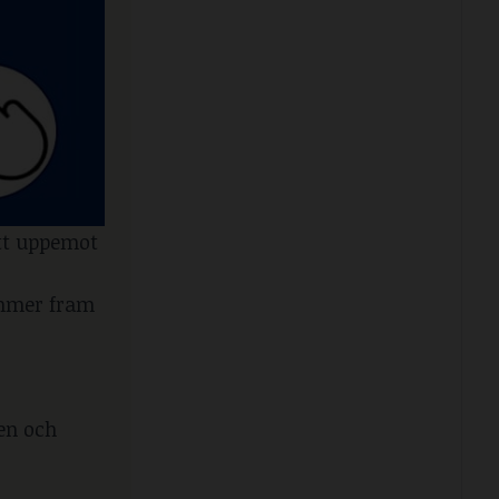
att uppemot
ommer fram
en och