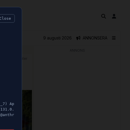
Close
9 augusti 2026
ANNONSERA
ANNONS
🕝 1 minuter
tser
5_7) Ap
/131.0.
t@anthr