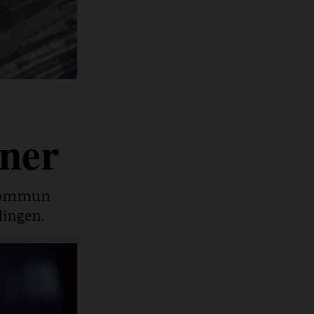
ner
e kommun
lingen.