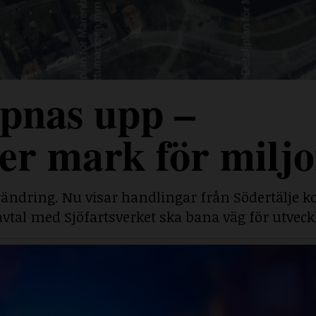
pnas upp –
r mark för miljo
rändring. Nu visar handlingar från Södertälj
savtal med Sjöfartsverket ska bana väg för utveck