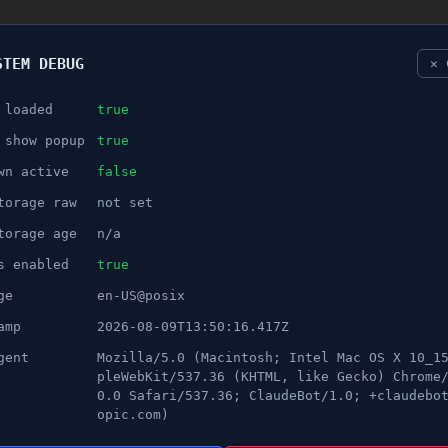
STEM DEBUG
✕ 
 loaded
true
NÖJE
 show popup
true
wn active
false
ANNONS
torage raw
not set
l – bråkade om parkeringspla
torage age
n/a
s enabled
true
ge
en-US@posix
amp
2026-08-09T13:50:16.417Z
gent
Mozilla/5.0 (Macintosh; Intel Mac OS X 10_1
pleWebKit/537.36 (KHTML, like Gecko) Chrome
0.0 Safari/537.36; ClaudeBot/1.0; +claudebo
opic.com)