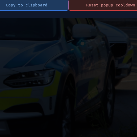
Copy to clipboard
Reset popup cooldown