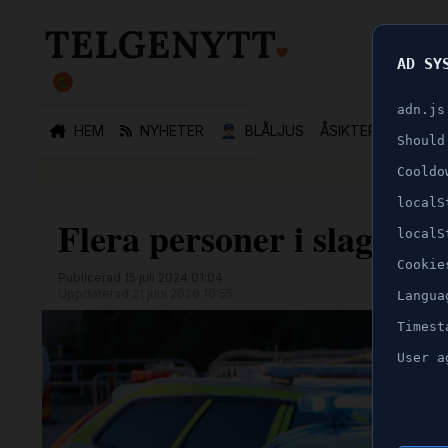
AD SY
🐛
adn.js
HEM
NYHETER
👮🏻‍♂️
BLÅLJUS
ÅSIKTER
SPORT
Should
Cooldo
localS
Flera personer i slagsmå
localS
Cookie
Publicerad 15 juli 2024 01:04
Uppdaterad 21 juni 2026 10:55
Langua
Timest
User a