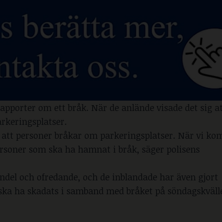
 rapporter om ett bråk. När de anlände visade det sig 
arkeringsplatser.
v att personer bråkar om parkeringsplatser. När vi k
 personer som ska ha hamnat i bråk, säger polisens
del och ofredande, och de inblandade har även gjort
ka ha skadats i samband med bråket på söndagskväll