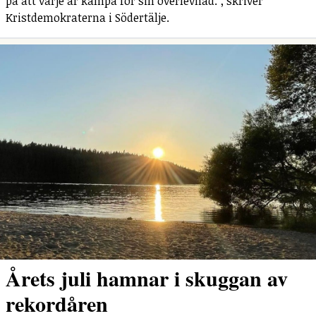
på att varje år kämpa för sin överlevnad.", skriver
Kristdemokraterna i Södertälje.
Årets juli hamnar i skuggan av
rekordåren