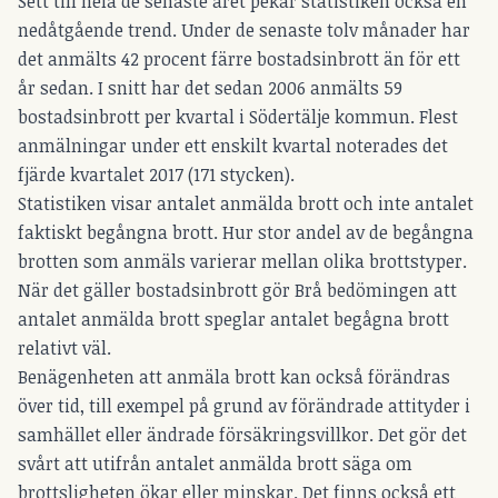
Sett till hela de senaste året pekar statistiken också en
nedåtgående trend. Under de senaste tolv månader har
det anmälts 42 procent färre bostadsinbrott än för ett
år sedan. I snitt har det sedan 2006 anmälts 59
bostadsinbrott per kvartal i Södertälje kommun. Flest
anmälningar under ett enskilt kvartal noterades det
fjärde kvartalet 2017 (171 stycken).
Statistiken visar antalet anmälda brott och inte antalet
faktiskt begångna brott. Hur stor andel av de begångna
brotten som anmäls varierar mellan olika brottstyper.
När det gäller bostadsinbrott gör Brå bedömingen att
antalet anmälda brott speglar antalet begågna brott
relativt väl.
Benägenheten att anmäla brott kan också förändras
över tid, till exempel på grund av förändrade attityder i
samhället eller ändrade försäkringsvillkor. Det gör det
svårt att utifrån antalet anmälda brott säga om
brottsligheten ökar eller minskar. Det finns också ett