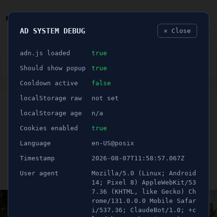
AD SYSTEM DEBUG
✕ Close
🐛
adn.js loaded
true
👮🏻‍♂️
BLÅLJUS
ÅSIKTER
SPORT
NÖJE
Should show popup
true
Cooldown active
false
ANNONS
localStorage raw
not set
🕝 1 minuter
Bolaget tar över
localStorage age
n/a
busstrafiken -
Cookies enabled
true
Language
en-US@posix
miljardsatsning väntar
Timestamp
2026-08-07T11:58:57.067Z
User agent
Mozilla/5.0 (Linux; Android
Publicerad 24 april 2025 16:00
Uppdaterad 21 juni 2026 09:18
14; Pixel 8) AppleWebKit/53
7.36 (KHTML, like Gecko) Ch
rome/131.0.0.0 Mobile Safar
i/537.36; ClaudeBot/1.0; +c