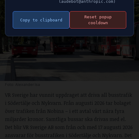
laudebot@anthropic.com)
Reset popup
Copy to clipboard
cooldown
Foto: Alexander Isa
VR Sverige har vunnit uppdraget att driva all busstrafik
i Södertälje och Nykvarn. Från augusti 2026 tar bolaget
över trafiken från Nobina – i ett avtal värt nära fyra
miljarder kronor. Samtliga bussar ska drivas med el.
Det blir VR Sverige AB som från och med 17 augusti 2026
ansvarar för busstrafiken i Södertälje och Nykvarn. Det