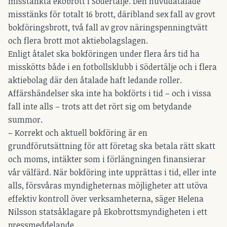
misstänkta ekobrott i Södertälje. Den huvudåtalade
misstänks för totalt 16 brott, däribland sex fall av grovt
bokföringsbrott, två fall av grov näringspenningtvätt
och flera brott mot aktiebolagslagen.
Enligt åtalet ska bokföringen under flera års tid ha
misskötts både i en fotbollsklubb i Södertälje och i flera
aktiebolag där den åtalade haft ledande roller.
Affärshändelser ska inte ha bokförts i tid – och i vissa
fall inte alls – trots att det rört sig om betydande
summor.
– Korrekt och aktuell bokföring är en
grundförutsättning för att företag ska betala rätt skatt
och moms, intäkter som i förlängningen finansierar
vår välfärd. När bokföring inte upprättas i tid, eller inte
alls, försvåras myndigheternas möjligheter att utöva
effektiv kontroll över verksamheterna, säger Helena
Nilsson statsåklagare på Ekobrottsmyndigheten i ett
pressmeddelande.