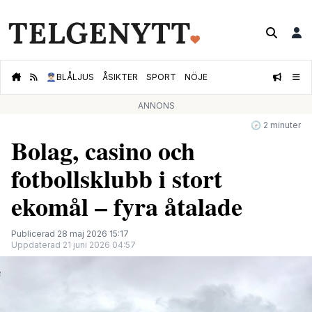
👮🏻‍♂️
BLÅLJUS
ÅSIKTER
SPORT
NÖJE
ANNONS
🕝 2 minuter
Bolag, casino och
fotbollsklubb i stort
ekomål – fyra åtalade
Publicerad 28 maj 2026 15:17
Uppdaterad 21 juni 2026 04:57