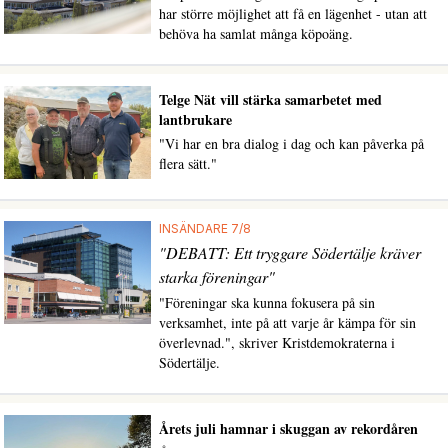
har större möjlighet att få en lägenhet - utan att
behöva ha samlat många köpoäng.
Telge Nät vill stärka samarbetet med
lantbrukare
"Vi har en bra dialog i dag och kan påverka på
flera sätt."
INSÄNDARE 7/8
"DEBATT: Ett tryggare Södertälje kräver
starka föreningar"
"Föreningar ska kunna fokusera på sin
verksamhet, inte på att varje år kämpa för sin
överlevnad.", skriver Kristdemokraterna i
Södertälje.
Årets juli hamnar i skuggan av rekordåren