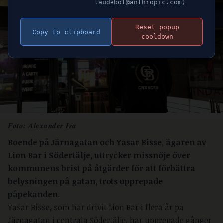
laudebot@anthropic.com)
Reset popup
Copy to clipboard
cooldown
Foto: Alexander Isa
Boende på Järnagatan och Yasar Bisse, ägaren av
Lion Bar i Södertälje, uttrycker missnöje över
kommunens brist på åtgärder för att förbättra
belysningen på gatan, trots upprepade
påpekanden.
Yasar Bisse, som har drivit Lion Bar i flera år på
Järnagatan i centrala Södertälje, har upprepade gånger