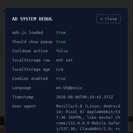
AD SYSTEM DEBUG
✕ Close
🐛
adn.js loaded
true
👮🏻‍♂️
BLÅLJUS
ÅSIKTER
SPORT
NÖJE
Should show popup
true
Cooldown active
false
ANNONS
localStorage raw
not set
🕝 2 minuter
Boende och krögare
localStorage age
n/a
besvikna - "Det händer
Cookies enabled
true
Language
en-US@posix
ingenting"
Timestamp
2026-08-06T06:24:42.371Z
User agent
Mozilla/5.0 (Linux; Android
Publicerad 23 november 2023 14:06
Uppdaterad 21 juni 2026 11:43
14; Pixel 8) AppleWebKit/53
7.36 (KHTML, like Gecko) Ch
rome/131.0.0.0 Mobile Safar
i/537.36; ClaudeBot/1.0; +c