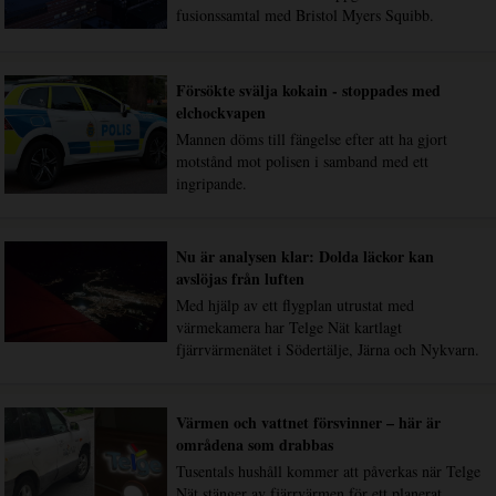
fusionssamtal med Bristol Myers Squibb.
Försökte svälja kokain - stoppades med
elchockvapen
Mannen döms till fängelse efter att ha gjort
motstånd mot polisen i samband med ett
ingripande.
Nu är analysen klar: Dolda läckor kan
avslöjas från luften
Med hjälp av ett flygplan utrustat med
värmekamera har Telge Nät kartlagt
fjärrvärmenätet i Södertälje, Järna och Nykvarn.
Värmen och vattnet försvinner – här är
områdena som drabbas
Tusentals hushåll kommer att påverkas när Telge
Nät stänger av fjärrvärmen för ett planerat