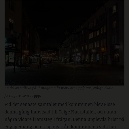
En del av sträcka på Järnagatan är mörk och uppfattas, enligt lokala
företagare, som otrygg.
Vid det senaste samtalet med kommunen blev Bisse
denna gång hänvisad till Telge Nät istället, och utan
några vidare framsteg i frågan. Denna upplevda brist på
engagemang och respons från kommunens sida har