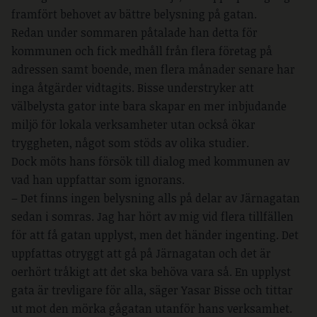
framfört behovet av bättre belysning på gatan.
Redan under sommaren påtalade han detta för
kommunen och fick medhåll från flera företag på
adressen samt boende, men flera månader senare har
inga åtgärder vidtagits. Bisse understryker att
välbelysta gator inte bara skapar en mer inbjudande
miljö för lokala verksamheter utan också ökar
tryggheten, något som stöds av olika studier.
Dock möts hans försök till dialog med kommunen av
vad han uppfattar som ignorans.
– Det finns ingen belysning alls på delar av Järnagatan
sedan i somras. Jag har hört av mig vid flera tillfällen
för att få gatan upplyst, men det händer ingenting. Det
uppfattas otryggt att gå på Järnagatan och det är
oerhört tråkigt att det ska behöva vara så. En upplyst
gata är trevligare för alla, säger Yasar Bisse och tittar
ut mot den mörka gågatan utanför hans verksamhet.