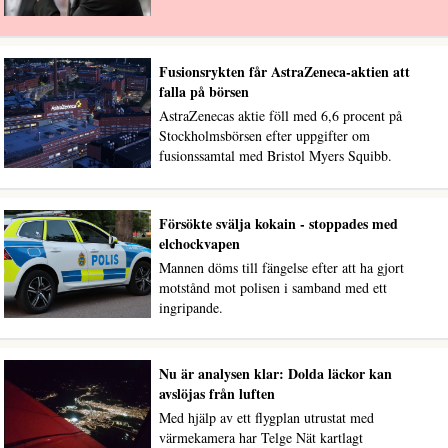
Fusionsrykten får AstraZeneca-aktien att
falla på börsen
AstraZenecas aktie föll med 6,6 procent på
Stockholmsbörsen efter uppgifter om
fusionssamtal med Bristol Myers Squibb.
Försökte svälja kokain - stoppades med
elchockvapen
Mannen döms till fängelse efter att ha gjort
motstånd mot polisen i samband med ett
ingripande.
Nu är analysen klar: Dolda läckor kan
avslöjas från luften
Med hjälp av ett flygplan utrustat med
värmekamera har Telge Nät kartlagt