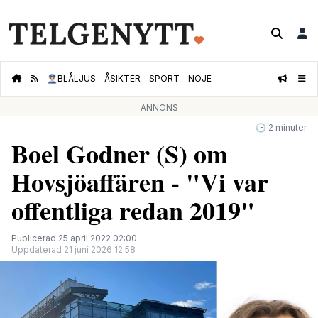
👮🏻‍♂️
BLÅLJUS
ÅSIKTER
SPORT
NÖJE
ANNONS
🕝 2 minuter
Boel Godner (S) om
Hovsjöaffären - "Vi var
offentliga redan 2019"
Publicerad 25 april 2022 02:00
Uppdaterad 21 juni 2026 12:58