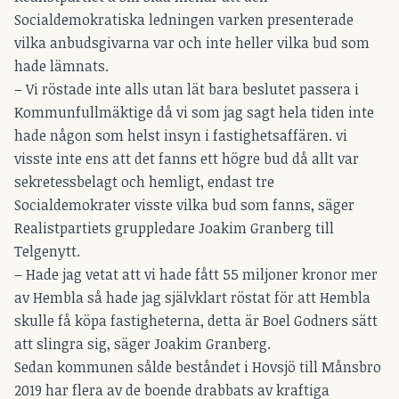
Socialdemokratiska ledningen varken presenterade
vilka anbudsgivarna var och inte heller vilka bud som
hade lämnats.
– Vi röstade inte alls utan lät bara beslutet passera i
Kommunfullmäktige då vi som jag sagt hela tiden inte
hade någon som helst insyn i fastighetsaffären. vi
visste inte ens att det fanns ett högre bud då allt var
sekretessbelagt och hemligt
, endast tre
Socialdemokrater visste vilka bud som fanns, säger
Realistpartiets gruppledare Joakim Granberg till
Telgenytt.
– Hade jag vetat att vi hade fått 55 miljoner kronor mer
av Hembla så hade jag självklart röstat för att Hembla
skulle få köpa fastigheterna, detta är Boel Godners sätt
att slingra sig, säger Joakim Granberg.
Sedan kommunen sålde beståndet i Hovsjö till Månsbro
2019 har flera av de boende drabbats av kraftiga