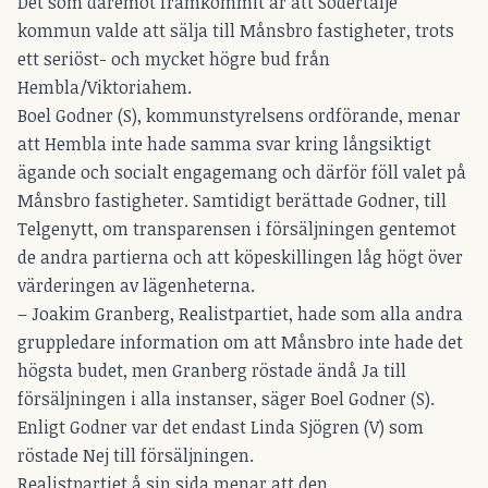
Det som däremot framkommit är att Södertälje
kommun valde att sälja till Månsbro fastigheter, trots
ett seriöst- och mycket högre bud från
Hembla/Viktoriahem.
Boel Godner (S), kommunstyrelsens ordförande, menar
att Hembla inte hade samma svar kring långsiktigt
ägande och socialt engagemang och därför föll valet på
Månsbro fastigheter. Samtidigt berättade Godner, till
Telgenytt, om transparensen i försäljningen gentemot
de andra partierna och att köpeskillingen låg högt över
värderingen av lägenheterna.
– Joakim Granberg, Realistpartiet, hade som alla andra
gruppledare information om att Månsbro inte hade det
högsta budet, men Granberg röstade ändå Ja till
försäljningen i alla instanser, säger Boel Godner (S).
Enligt Godner var det endast Linda Sjögren (V) som
röstade Nej till försäljningen.
Realistpartiet å sin sida menar att den