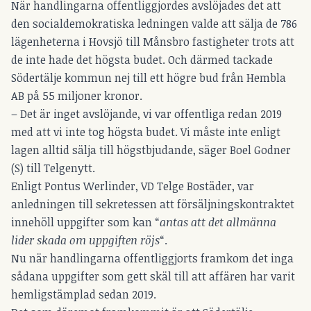
När handlingarna offentliggjordes avslöjades det att
den socialdemokratiska ledningen valde att sälja de 786
lägenheterna i Hovsjö till Månsbro fastigheter trots att
de inte hade det högsta budet. Och därmed tackade
Södertälje kommun nej till ett högre bud från Hembla
AB på 55 miljoner kronor.
– Det är inget avslöjande, vi var offentliga redan 2019
med att vi inte tog högsta budet. Vi måste inte enligt
lagen alltid sälja till högstbjudande, säger Boel Godner
(S) till Telgenytt.
Enligt Pontus Werlinder, VD Telge Bostäder, var
anledningen till sekretessen att försäljningskontraktet
innehöll uppgifter som kan “
antas att det allmänna
lider skada om uppgiften röjs
“.
Nu när handlingarna offentliggjorts framkom det inga
sådana uppgifter som gett skäl till att affären har varit
hemligstämplad sedan 2019.